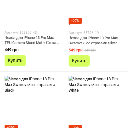
−27%
Артикул: 162356_43
Артикул: 65796_19
Чехол для iPhone 13 Pro Max
Чехол для iPhone 13 Pro Max
TPU Camera Stand Mat + Стекло
Swarovski со стразами Silver
на камеру Midnight Blue
449 грн
549 грн
749 грн
Купить
Купить
−29%
−29%