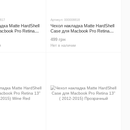
8817
Артикул: 000008818
дка Matte HardShell
Чехол накладка Matte HardShell
cbook Pro Retina
Case для Macbook Pro Retina
015) Purple
13" ( 2012-2015) Red
499 грн
и
Нет в наличии