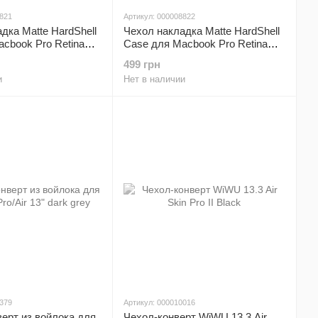
8821
Артикул: 000008822
дка Matte HardShell
Чехол накладка Matte HardShell
cbook Pro Retina
Case для Macbook Pro Retina
2015) Wine Red
13" ( 2012-2015) Прозрачный
499 грн
и
Нет в наличии
7379
Артикул: 000010016
верт из войлока для
Чехол-конверт WiWU 13.3 Air