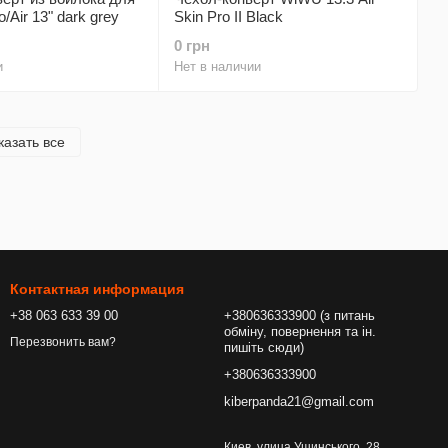
Air 13" dark grey
Skin Pro II Black
0 грн
и
Нет в наличии
казать все
Контактная информация
+38 063 633 39 00
+380636333900 (з питань
обміну, повернення та ін.
Перезвонить вам?
пишіть сюди)
+380636333900
kiberpanda21@gmail.com
Киев, улица Ушинського, 28