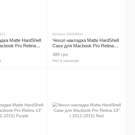
8813
Артикул: 000008814
дка Matte HardShell
Чехол накладка Matte HardShell
cbook Pro Retina
Case для Macbook Pro Retina
015) Mint
13" ( 2012-2015) Navy blue
499 грн
и
Нет в наличии