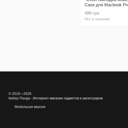
Case для Macbook Pro
13" Black
499 грн
Нет в наличии
© 2016—2026
Кибер Панда -
Интернет-магазин гаджетов и аксессуаров
Мобильная версия