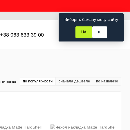
Рус
Укр
Вход
Виберіть бажану мову сайту
UA
ru
+38 063 633 39 00
Мой заказ
по популярности
сначала дешевле
по названию
ртировка: