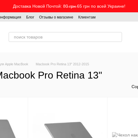
Доставка Новой Почтой: 80̶ ̶г̶р̶н̶ 65 грн по всей Украине!
 информация
Блог
Отзывы о магазине
Клиентам
для Apple MacBook
Macbook Pro Retina 13" 2012-2015
acbook Pro Retina 13"
Со