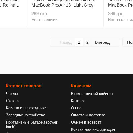
 Retina
MacBook Pro/Air 13" Light Grey
MacBook Pro/
289 грн
289 грн
Нет в наличии
Нет в наличи
Назад
1
2
Вперед
По
Каталог товаров
Клиентам
Чехлы
Вход в личный кабинет
Стекла
Каталог
Кабели и переходники
О нас
Зарядные устройства
Оплата и доставка
Портативные батареи (power
Обмен и возврат
bank)
Контактная информация