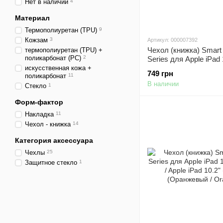
Нет в наличии
4
Материал
Термополиуретан (TPU)
9
Кожзам
3
Артикул: 000007392
Чехол (книжка) Smart
термополиуретан (TPU) +
поликарбонат (PC)
2
Series для Apple iPad 
(2019) / Apple iPad 10.
искусственная кожа +
749 грн
поликарбонат
11
(Серый / Dark Grey)
В наличии
Стекло
1
Форм-фактор
Накладка
11
Чехол - книжка
14
Категория аксессуара
Чехлы
25
Защитное стекло
1