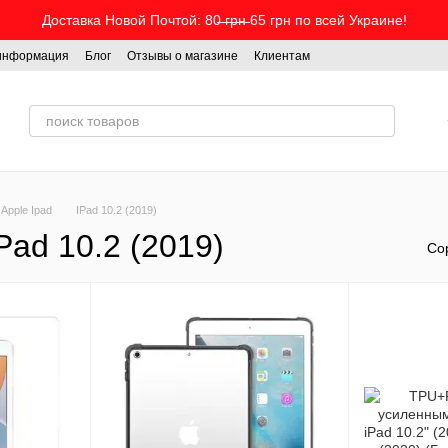
Доставка Новой Почтой: 80̶ ̶г̶р̶н̶ 65 грн по всей Украине!
 информация
Блог
Отзывы о магазине
Клиентам
Apple Ipad
IPad 10.2 (2019)
ad 10.2 (2019)
Со