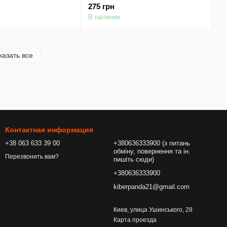
le iPad 10.2" (2020)
(2019) / Apple iPad 10.2" (2020)
275 грн
)
(Розовый)
В наличии
казать все
Контактная информация
+38 063 633 39 00
+380636333900 (з питань
обміну, повернення та ін.
Перезвонить вам?
пишіть сюди)
+380636333900
kiberpanda21@gmail.com
Киев, улица Ушинського, 28
Карта проезда