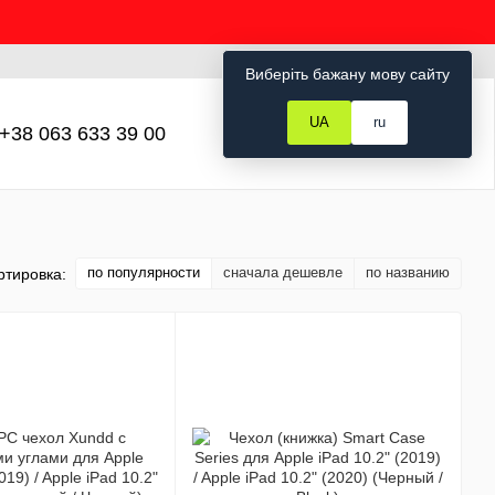
Рус
Укр
Вход
Виберіть бажану мову сайту
UA
ru
+38 063 633 39 00
Мой заказ
по популярности
сначала дешевле
по названию
ртировка: