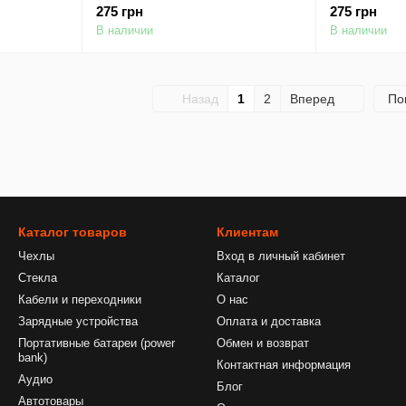
(2019) / Apple iPad 10.2" (2020)
(2019) / App
275 грн
275 грн
(Фиолетовый)
(Оранжевый
В наличии
В наличии
Назад
1
2
Вперед
По
Каталог товаров
Клиентам
Чехлы
Вход в личный кабинет
Стекла
Каталог
Кабели и переходники
О нас
Зарядные устройства
Оплата и доставка
Портативные батареи (power
Обмен и возврат
bank)
Контактная информация
Аудио
Блог
Автотовары