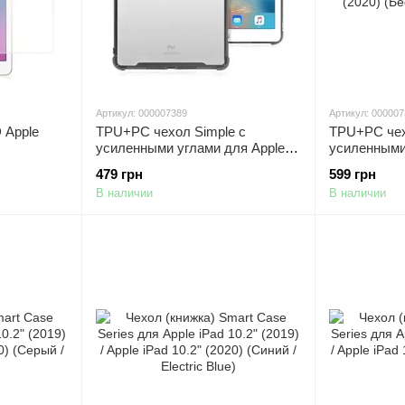
Артикул: 000007389
Артикул: 00000
 Apple
TPU+PC чехол Simple c
TPU+PC чех
усиленными углами для Apple
усиленными
iPad 10.2" (2019) / Apple iPad
iPad 10.2" (
479 грн
599 грн
10.2" (2020) (Серый
10.2" (2020)
В наличии
В наличии
(прозрачный))
Черный)