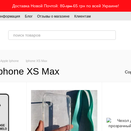
Доставка Новой Почтой: 80̶ ̶г̶р̶н̶ 65 грн по всей Украине!
 информация
Блог
Отзывы о магазине
Клиентам
Apple Iphone
Iphone XS Max
Iphone XS Max
Со