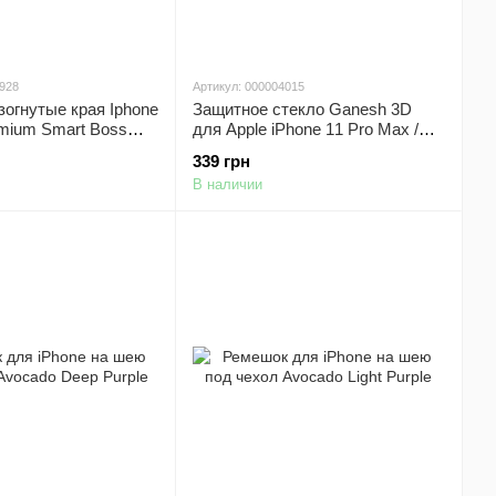
0928
Артикул: 000004015
зогнутые края Iphone
Защитное стекло Ganesh 3D
mium Smart Boss™
для Apple iPhone 11 Pro Max /
XS Max (6.5") (Черный)
339 грн
В наличии