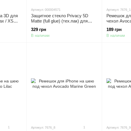
Артикул: 000004571
Артикул: 7676_1
va 3D для
Защитное стекло Privacy 5D
Ремешок дл
ax / XS
Matte (full glue) (тех.пак) для
чехол Avoca
Apple iPhone 11 Pro Max / XS
329 грн
189 грн
Max (6.5")
В наличии
В наличии
1
1
Артикул: 7676_8
Артикул: 7676_9