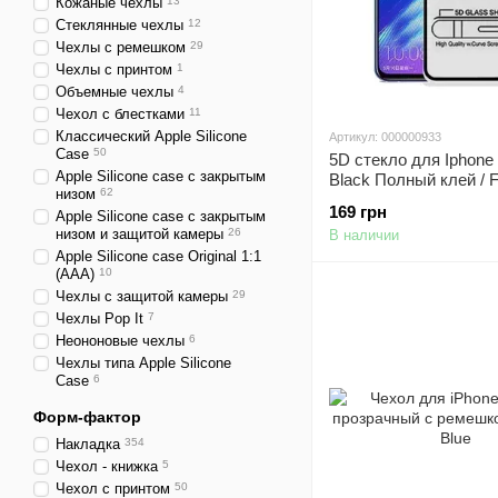
Кожаные чехлы
13
Стеклянные чехлы
12
Чехлы с ремешком
29
Чехлы с принтом
1
Объемные чехлы
4
Чехол с блестками
11
Классический Apple Silicone
Артикул: 000000933
Case
50
5D стекло для Iphone
Apple Silicone case с закрытым
Black Полный клей / F
низом
62
Черное
169 грн
Apple Silicone case с закрытым
низом и защитой камеры
26
В наличии
Apple Silicone case Original 1:1
(AAA)
10
Чехлы с защитой камеры
29
Чехлы Pop It
7
Неононовые чехлы
6
Чехлы типа Apple Silicone
Case
6
Форм-фактор
Накладка
354
Чехол - книжка
5
Чехол с принтом
50