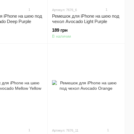
1
1
Артикул: 7676_6
я iPhone на шею под
Ремешок для iPhone на шею под
do Deep Purple
чехол Avocado Light Purple
189 грн
В наличии
1
1
Артикул: 7676_11