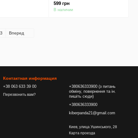
599 грн
(Черный)
В наличии
3
Вперед
Контактная информация
+38 063 633 39 00
+380636333900 (з питань
обміну, повернення та ін.
Перезвонить вам?
пишіть сюди)
+380636333900
kiberpanda21@gmail.com
Киев, улица Ушинського, 28
Карта проезда