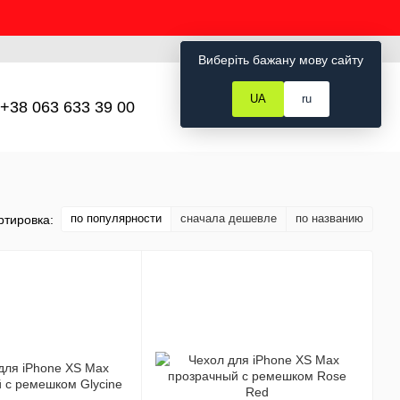
Рус
Укр
Вход
Виберіть бажану мову сайту
UA
ru
+38 063 633 39 00
Мой заказ
по популярности
сначала дешевле
по названию
ртировка: