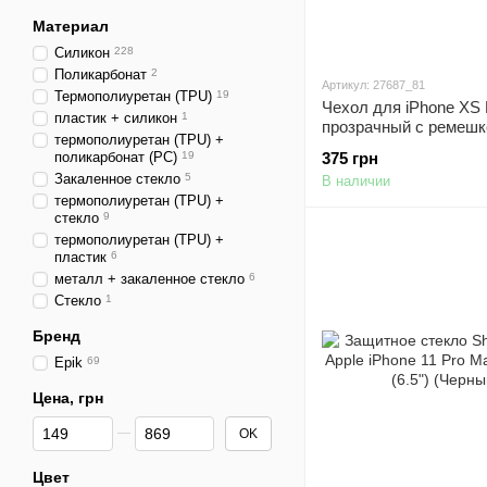
Материал
Силикон
228
Поликарбонат
2
Артикул: 27687_81
Термополиуретан (TPU)
19
Чехол для iPhone XS
пластик + силикон
1
прозрачный с ремеш
термополиуретан (TPU) +
Midnight Blue
поликарбонат (PC)
19
375 грн
Закаленное стекло
5
В наличии
термополиуретан (TPU) +
стекло
9
термополиуретан (TPU) +
пластик
6
металл + закаленное стекло
6
Стекло
1
Бренд
Epik
69
Цена, грн
От Цена, грн
До Цена, грн
OK
Цвет