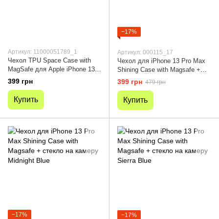
−17%
Артикул: 11000051789_1
Артикул: 000115_17
Чехол TPU Space Case with
Чехол для iPhone 13 Pro Max
MagSafe для Apple iPhone 13
Shining Case with Magsafe +
Pro Max (6.7") Прозрачный
стекло на камеру Gold
399 грн
399 грн
479 грн
Купить
Купить
−17%
−17%