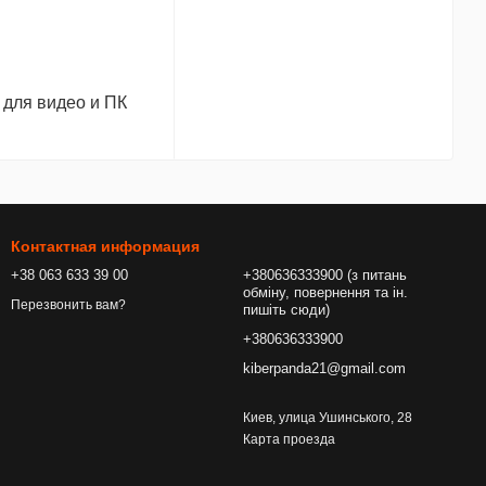
 для видео и ПК
Контактная информация
+38 063 633 39 00
+380636333900 (з питань
обміну, повернення та ін.
Перезвонить вам?
пишіть сюди)
+380636333900
kiberpanda21@gmail.com
Киев, улица Ушинського, 28
Карта проезда