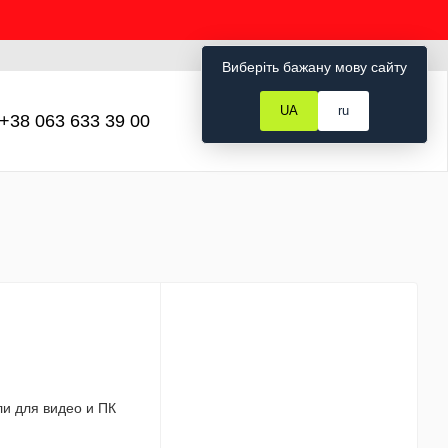
Рус
Укр
Вход
Виберіть бажану мову сайту
UA
ru
+38 063 633 39 00
Мой заказ