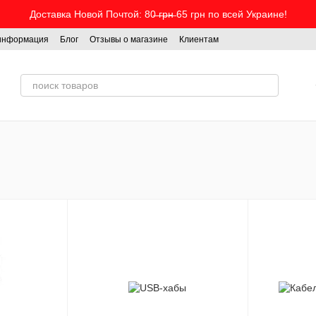
Доставка Новой Почтой: 80̶ ̶г̶р̶н̶ 65 грн по всей Украине!
 информация
Блог
Отзывы о магазине
Клиентам