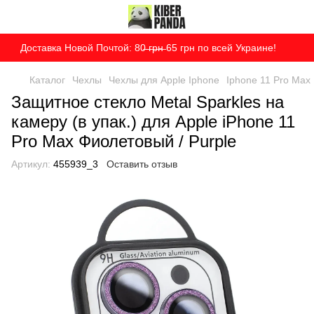
Доставка Новой Почтой: 80̶ ̶г̶р̶н̶ 65 грн по всей Украине!
Каталог
Чехлы
Чехлы для Apple Iphone
Iphone 11 Pro Max
Защитное стекло Metal Sparkles на
камеру (в упак.) для Apple iPhone 11
Pro Max Фиолетовый / Purple
Артикул:
455939_3
Оставить отзыв