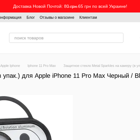
Доставка Новой Почтой: 80̶ ̶г̶р̶н̶ 65 грн по всей Украине!
 информация
Блог
Отзывы о магазине
Клиентам
Apple Iphone
Iphone 11 Pro Max
Защитное стекло Metal Sparkles на камеру (в уп
 упак.) для Apple iPhone 11 Pro Max Черный / B