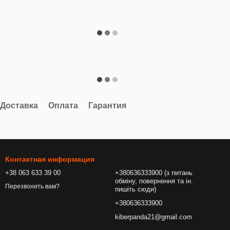
Доставка
Оплата
Гарантия
Контактная информация
+38 063 633 39 00
+380636333900 (з питань
обміну, повернення та ін.
Перезвонить вам?
пишіть сюди)
+380636333900
kiberpanda21@gmail.com