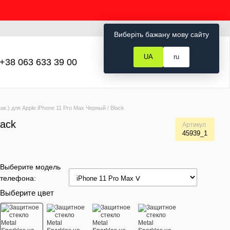
Рус
Укр
Вход
Виберіть бажану мову сайту
UA
ru
+38 063 633 39 00
Мой заказ
ак.) для Apple iPhone 11 Pro Max Черный / Black
lack
Артикул
45939_1
Выберите модель
телефона:
Выберите цвет