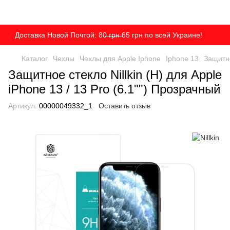
Доставка Новой Почтой: 80̶ ̶г̶р̶н̶ 65 грн по всей Украине!
Каталог
Чехлы
Чехлы для Apple Iphone
Iphone 13
Защитно
Защитное стекло Nillkin (H) для Apple
iPhone 13 / 13 Pro (6.1"") Прозрачный
Артикул:
00000049332_1
Оставить отзыв