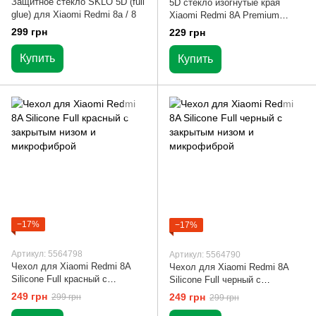
Защитное стекло SKLO 5D (full
5D стекло изогнутые края
glue) для Xiaomi Redmi 8а / 8
Xiaomi Redmi 8A Premium
Smart Boss™ Черное
299 грн
229 грн
Купить
Купить
−17%
−17%
Артикул: 5564798
Артикул: 5564790
Чехол для Xiaomi Redmi 8A
Чехол для Xiaomi Redmi 8A
Silicone Full красный с
Silicone Full черный с
закрытым низом и
закрытым низом и
249 грн
249 грн
299 грн
299 грн
микрофиброй
микрофиброй