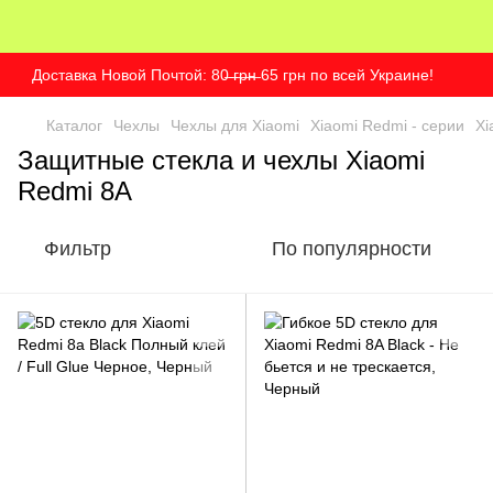
Доставка Новой Почтой: 80̶ ̶г̶р̶н̶ 65 грн по всей Украине!
Каталог
Чехлы
Чехлы для Xiaomi
Xiaomi Redmi - серии
Xi
Защитные стекла и чехлы Xiaomi
Redmi 8A
Фильтр
По популярности