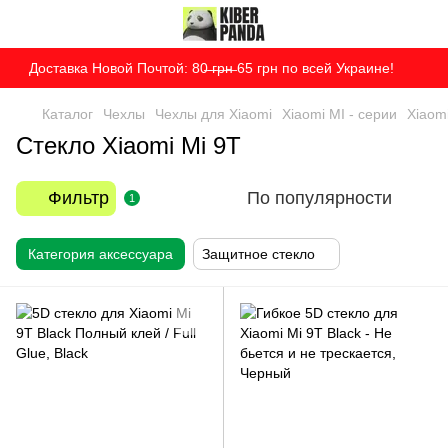
Доставка Новой Почтой: 80̶ ̶г̶р̶н̶ 65 грн по всей Украине!
Каталог
Чехлы
Чехлы для Xiaomi
Xiaomi MI - серии
Xiaom
Стекло Xiaomi Mi 9T
Фильтр
По популярности
1
Категория аксессуара
Защитное стекло