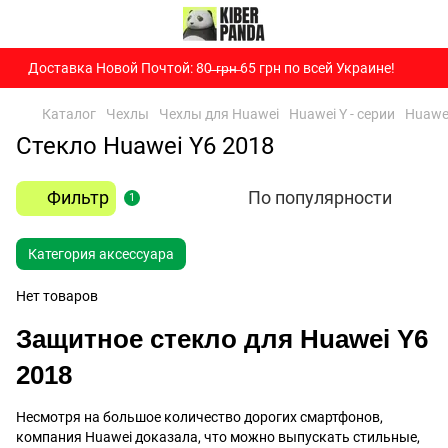
Доставка Новой Почтой: 80̶ ̶г̶р̶н̶ 65 грн по всей Украине!
Каталог
Чехлы
Чехлы для Huawei
Huawei Y - серии
Huawe
Стекло Huawei Y6 2018
Фильтр
По популярности
1
Категория аксессуара
Нет товаров
Защитное стекло для Huawei Y6
2018
Несмотря на большое количество дорогих смартфонов,
компания Huawei доказала, что можно выпускать стильные,