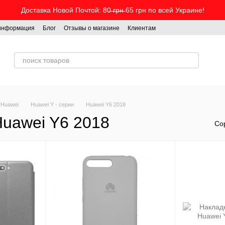
Доставка Новой Почтой: 80̶ ̶г̶р̶н̶ 65 грн по всей Украине!
 информация
Блог
Отзывы о магазине
Клиентам
 Huawei
Huawei Y - серии
Huawei Y6 2018
Huawei Y6 2018
Со