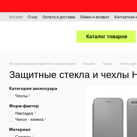
Перейти к основному контенту
Каталог
О нас
Оплата и доставка
Обмен и возврат
Контактная
Каталог товаров
Интернет магазин гаджетов и аксессуаров
Каталог
Чехлы
Чехлы для
Защитные стекла и чехлы 
Категория аксессуара
Чехлы
6
Форм-фактор
Накладка
5
Чехол - книжка
1
Материал
Силикон
1