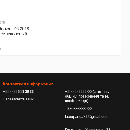
0745
Huawei Y6 2018
 силиконовый
и
Контактная информация
+38 063 633 39 00
+380636333900 (з питань
обміну, повернення та ін.
Перезвонить вам?
пишіть сюди)
+380636333900
kiberpanda21@gmail.com
Киев, улица Ушинського, 28