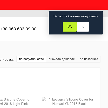
Рус
Укр
Вход
Виберіть бажану мову сайту
UA
ru
+38 063 633 39 00
Мой заказ
по популярности
сначала дешевле
по названию
ртировка: