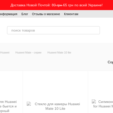
Доставка Новой Почтой: 80̶ ̶г̶р̶н̶ 65 грн по всей Украине!
 информация
Блог
Отзывы о магазине
Клиентам
 Huawei
Huawei Mate - серии
Huawei Mate 10 lite
Со