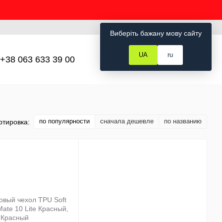
Рус
Укр
Вход
Виберіть бажану мову сайту
UA
ru
+38 063 633 39 00
Мой заказ
по популярности
сначала дешевле
по названию
ртировка: