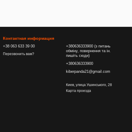
Контактная информация
+38 063 633 39 00
+380636333900 (з питань
обміну, повернення та ін.
Перезвонить вам?
пишіть сюди)
+380636333900
kiberpanda21@gmail.com
Киев, улица Ушинського, 28
Карта проезда