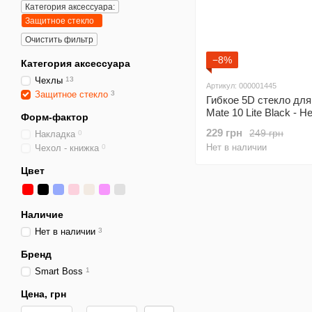
Категория аксессуара:
Защитное стекло
Очистить фильтр
−8%
Категория аксессуара
Чехлы
13
Артикул: 000001445
Защитное стекло
3
Гибкое 5D стекло для
Mate 10 Lite Black - Н
Форм-фактор
не трескается
229 грн
249 грн
Накладка
0
Нет в наличии
Чехол - книжка
0
Цвет
Наличие
Нет в наличии
3
Бренд
Smart Boss
1
Цена, грн
От Цена, грн
До Цена, грн