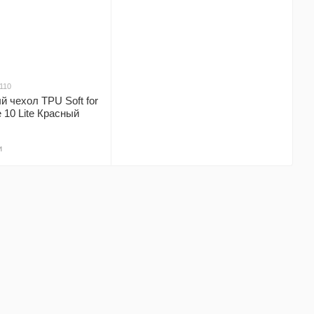
110
 чехол TPU Soft for
 10 Lite Красный
и