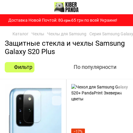
Доставка Новой Почтой: 80̶ ̶г̶р̶н̶ 65 грн по всей Украине!
Каталог
Чехлы
Чехлы для Samsung
Серия Samsung Galaxy
Защитные стекла и чехлы Samsung
Galaxy S20 Plus
Фильтр
По популярности
−17%