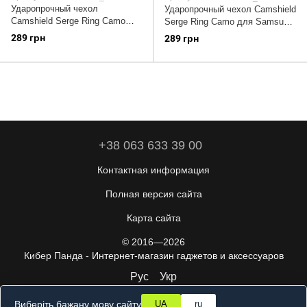
Ударопрочный чехол
Ударопрочный чехол Camshield
Camshield Serge Ring Camo
Serge Ring Camo для Samsung
для Samsung Galaxy M23 5G /
Galaxy M23 5G / M13 4G Синий
289 грн
289 грн
M13 4G Зеленый / Army Green
/ Army Blue
+38 063 633 39 00
Контактная информация
Полная версия сайта
Карта сайта
© 2016—2026
Кибер Панда -
Интернет-магазин гаджетов и аксессуаров
Рус
Укр
Виберіть бажану мову сайту
UA
ru