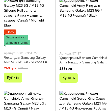
−10%
Закрытый низ
Защита камеры
Артикул: 600150351_27
Артикул: 57417
Чехол для Samsung Galaxy
Ударопрочный чехол Camshield
M23 5G / M13 4G Silicone Full
Army Ring для Samsung Galaxy
camera закрытый низ + защита
M23 5G / M13 4G Черный /
269 грн
299 грн
299 грн
камеры Синий / Midnight Blue
Black
Купить
Купить