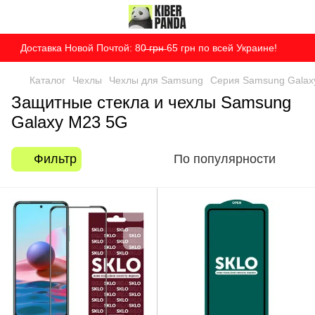
Доставка Новой Почтой: 80̶ ̶г̶р̶н̶ 65 грн по всей Украине!
Каталог
Чехлы
Чехлы для Samsung
Серия Samsung Galax
Защитные стекла и чехлы Samsung
Galaxy M23 5G
Фильтр
По популярности