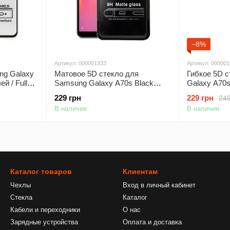
−8%
Артикул: 000001933
Артикул: 00000
ng Galaxy
Матовое 5D стекло для
Гибкое 5D 
й / Full
Samsung Galaxy A70s Black
Galaxy A70s
Черное - Полный клей
не трескает
229 грн
229 грн
249
В наличии
В наличии
Каталог товаров
Клиентам
Чехлы
Вход в личный кабинет
Стекла
Каталог
Кабели и переходники
О нас
Зарядные устройства
Оплата и доставка