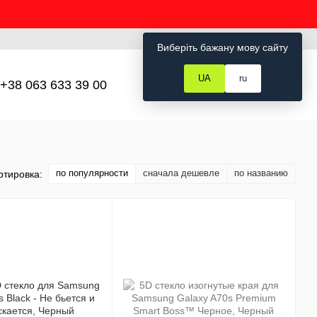
Рус
Укр
Вход
Виберіть бажану мову сайту
UA
ru
+38 063 633 39 00
Мой заказ
по популярности
сначала дешевле
по названию
ртировка: