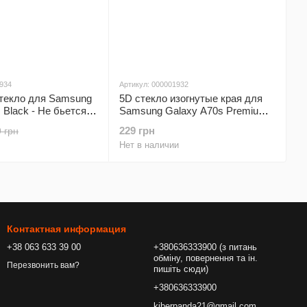
1934
Артикул: 000001932
стекло для Samsung
5D стекло изогнутые края для
 Black - Не бьется и
Samsung Galaxy A70s Premium
ся
Smart Boss™ Черное
229 грн
 грн
Нет в наличии
Контактная информация
+38 063 633 39 00
+380636333900 (з питань
обміну, повернення та ін.
Перезвонить вам?
пишіть сюди)
+380636333900
kiberpanda21@gmail.com