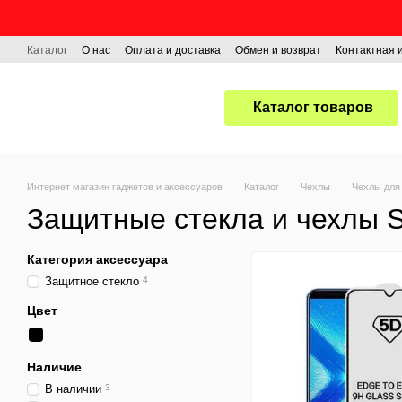
Перейти к основному контенту
Каталог
О нас
Оплата и доставка
Обмен и возврат
Контактная
Каталог товаров
Интернет магазин гаджетов и аксессуаров
Каталог
Чехлы
Чехлы для
Защитные стекла и чехлы 
Категория аксессуара
Защитное стекло
4
Цвет
Наличие
В наличии
3