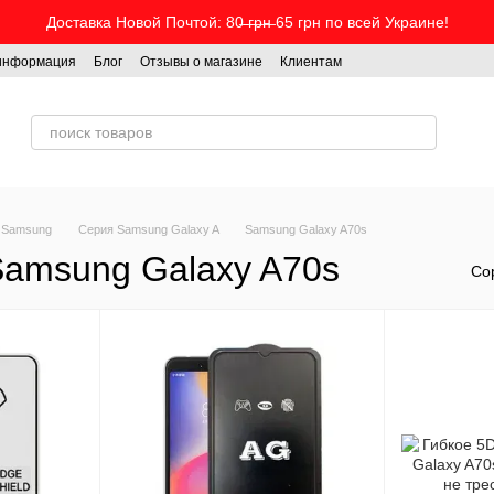
Доставка Новой Почтой: 80̶ ̶г̶р̶н̶ 65 грн по всей Украине!
 информация
Блог
Отзывы о магазине
Клиентам
 Samsung
Серия Samsung Galaxy A
Samsung Galaxy A70s
Samsung Galaxy A70s
Со