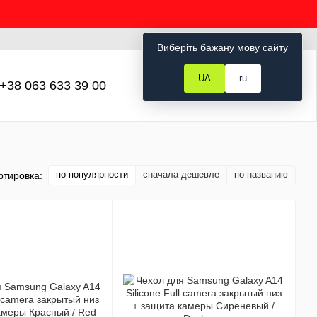
Рус
Укр
Вход
Виберіть бажану мову сайту
UA
ru
+38 063 633 39 00
Мой заказ
по популярности
сначала дешевле
по названию
ртировка: