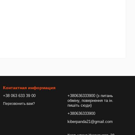
Контактная информация
+38 063 633 39 00
+380636333900 (з питань
обміну, повернення та ін.
Перезвонить вам?
пишіть сюди)
+380636333900
kiberpanda21@gmail.com