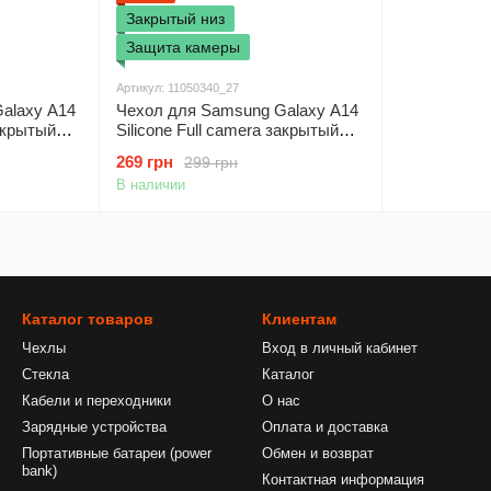
Закрытый низ
Защита камеры
Артикул: 11050340_27
alaxy A14
Чехол для Samsung Galaxy A14
закрытый
Silicone Full camera закрытый
Зеленый /
низ + защита камеры Розовый /
269 грн
299 грн
Pink Sand
В наличии
Каталог товаров
Клиентам
Чехлы
Вход в личный кабинет
Стекла
Каталог
Кабели и переходники
О нас
Зарядные устройства
Оплата и доставка
Портативные батареи (power
Обмен и возврат
bank)
Контактная информация