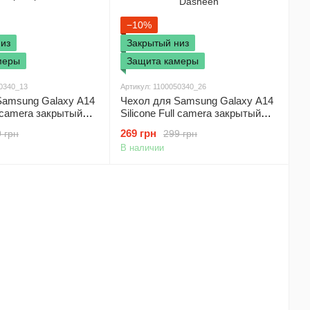
−10%
из
Закрытый низ
меры
Защита камеры
50340_13
Артикул: 1100050340_26
Samsung Galaxy A14
Чехол для Samsung Galaxy A14
l camera закрытый
Silicone Full camera закрытый
а камеры Красный /
низ + защита камеры
269 грн
 грн
299 грн
Сиреневый / Dasheen
В наличии