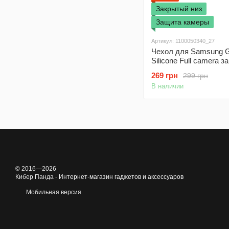
Закрытый низ
Защита камеры
Артикул: 1100050340_27
Чехол для Samsung G
Silicone Full camera 
низ + защита камеры 
269 грн
299 грн
Dark Green
В наличии
© 2016—2026
Кибер Панда -
Интернет-магазин гаджетов и аксессуаров
Мобильная версия