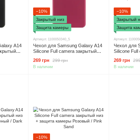
−10%
−10%
Закрытый низ
Закрытый н
Защита камеры
Защита ка
Артикул: 1100050340_5
Артикул: 11000
alaxy A14
Чехол для Samsung Galaxy A14
Чехол для 
закрытый
Silicone Full camera закрытый
Silicone Ful
Черный /
низ + защита камеры Бордовый
низ + защит
269 грн
269 грн
299 грн
299
/ Marsala
Red
В наличии
В наличии
−10%