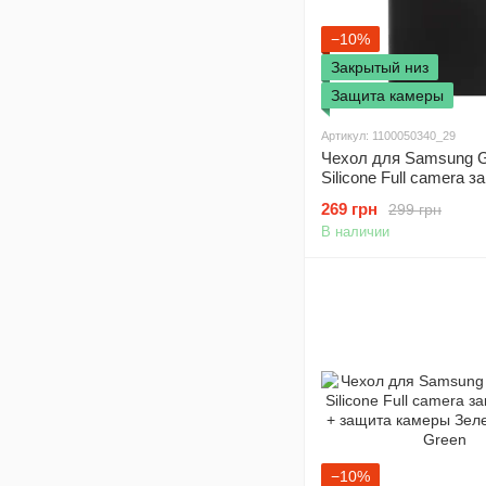
−10%
Закрытый низ
Защита камеры
Артикул: 1100050340_29
Чехол для Samsung G
Silicone Full camera 
низ + защита камеры 
269 грн
299 грн
Black
В наличии
−10%