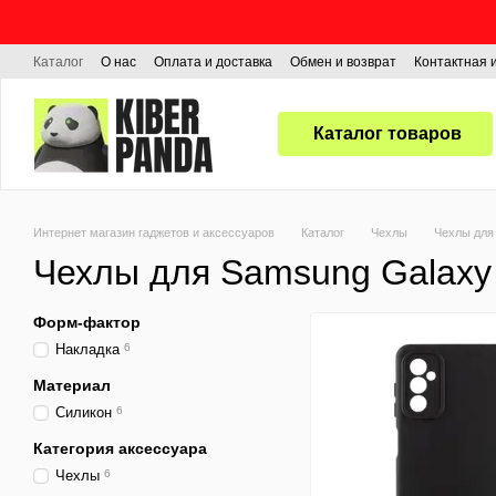
Перейти к основному контенту
Каталог
О нас
Оплата и доставка
Обмен и возврат
Контактная
Каталог товаров
Интернет магазин гаджетов и аксессуаров
Каталог
Чехлы
Чехлы для
Чехлы для Samsung Galaxy
Форм-фактор
Накладка
6
Материал
Силикон
6
Категория аксессуара
Чехлы
6