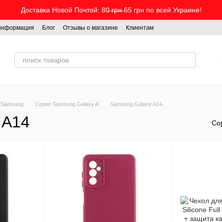
Доставка Новой Почтой: 80̶ ̶г̶р̶н̶ 65 грн по всей Украине!
 информация
Блог
Отзывы о магазине
Клиентам
 Samsung
Серия Samsung Galaxy A
Samsung Galaxy A14
 A14
Со