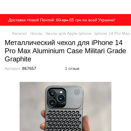
Доставка Новой Почтой: 80̶ ̶г̶р̶н̶ 65 грн по всей Украине!
Каталог
Чехлы
Чехлы для Apple Iphone
Iphone 14 Pro Max
Металлический чехол для iPhone 14
Pro Max Aluminium Case Militari Grade
Graphite
Артикул:
867657
1 отзыв