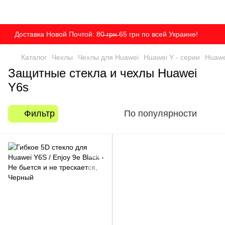
Доставка Новой Почтой: 80̶ ̶г̶р̶н̶ 65 грн по всей Украине!
Каталог
Чехлы
Чехлы для Huawei
Huawei Y - серии
Huawe
Защитные стекла и чехлы Huawei
Y6s
Фильтр
По популярности