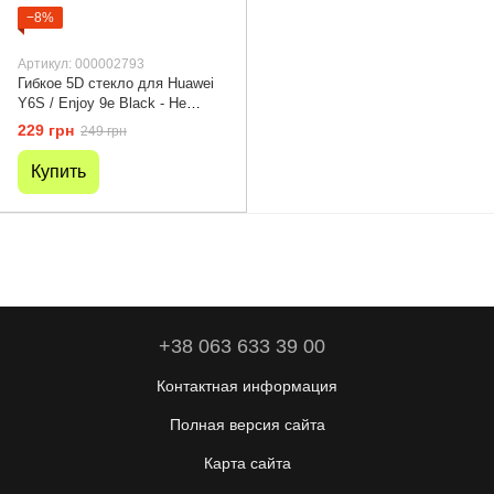
−8%
Артикул: 000002793
Гибкое 5D стекло для Huawei
Y6S / Enjoy 9e Black - Не
бьется и не трескается
229 грн
249 грн
Купить
+38 063 633 39 00
Контактная информация
Полная версия сайта
Карта сайта