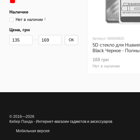
Наличие
Нет в наличии
2
Цена, грн
От Цена, грн
До Цена, грн
Артикул: 000000820
OK
5D стекло для Huawei
Black Черное - Полны
Full Glue
169 грн
Нет в наличии
© 2016—2026
Кибер Панда -
Интернет-магазин гаджетов и аксессуаров
Мобильная версия