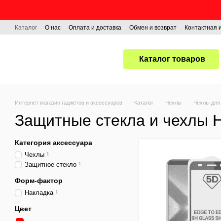
Перейти к основному контенту
Каталог
О нас
Оплата и доставка
Обмен и возврат
Контактная
Каталог товаров
Интернет магазин гаджетов и аксессуаров
Каталог
Чехлы
Чехлы для
Защитные стекла и чехлы 
Категория аксессуара
Чехлы
1
Защитное стекло
1
Форм-фактор
Накладка
1
Цвет