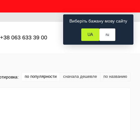
Рус
Укр
Вход
Виберіть бажану мову сайту
UA
ru
+38 063 633 39 00
Мой заказ
по популярности
сначала дешевле
по названию
ртировка: