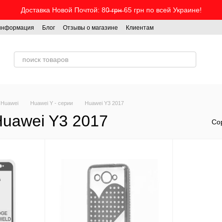
Доставка Новой Почтой: 80̶ ̶г̶р̶н̶ 65 грн по всей Украине!
 информация
Блог
Отзывы о магазине
Клиентам
 Huawei
Huawei Y - серии
Huawei Y3 2017
Huawei Y3 2017
Со