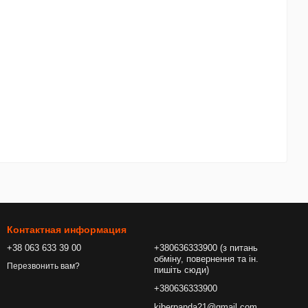
Контактная информация
+38 063 633 39 00
+380636333900 (з питань
обміну, повернення та ін.
Перезвонить вам?
пишіть сюди)
+380636333900
kiberpanda21@gmail.com