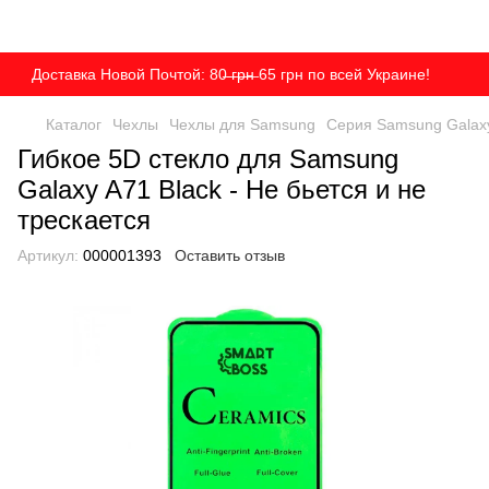
Доставка Новой Почтой: 80̶ ̶г̶р̶н̶ 65 грн по всей Украине!
Каталог
Чехлы
Чехлы для Samsung
Серия Samsung Galax
Гибкое 5D стекло для Samsung
Galaxy A71 Black - Не бьется и не
трескается
Артикул:
000001393
Оставить отзыв