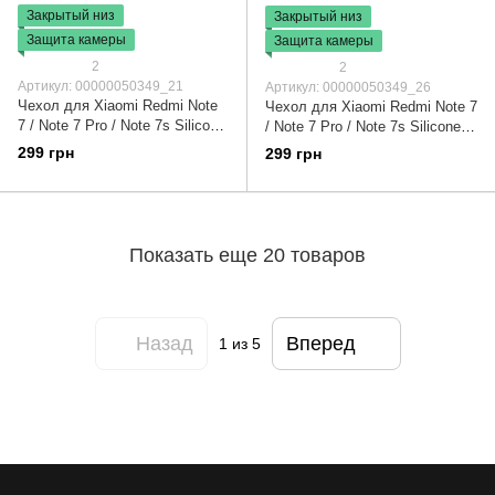
Закрытый низ
Закрытый низ
Защита камеры
Защита камеры
2
2
Артикул: 00000050349_21
Артикул: 00000050349_26
Чехол для Xiaomi Redmi Note
Чехол для Xiaomi Redmi Note 7
7 / Note 7 Pro / Note 7s Silicone
/ Note 7 Pro / Note 7s Silicone
Full camera закрытый низ +
Full camera закрытый низ +
299 грн
299 грн
защита камеры Розовый / Pink
защита камеры Сиреневый /
Sand
Dasheen
Показать еще 20 товаров
Назад
Вперед
1
из 5