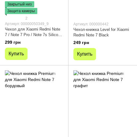
Закрытый низ
Защита камеры
2
Артикул: 00000050349_9
Артикул: 000000442
Чехол для Xiaomi Redmi Note
Чехол-книжка Level for Xiaomi
7 / Note 7 Pro / Note 7s Silicone
Redmi Note 7 Black
Full camera закрытый низ +
299 грн
249 грн
защита камеры Зеленый / Dark
green
Купить
Купить