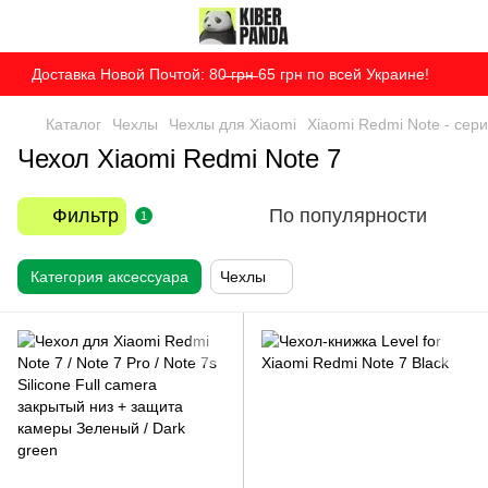
Доставка Новой Почтой: 80̶ ̶г̶р̶н̶ 65 грн по всей Украине!
Каталог
Чехлы
Чехлы для Xiaomi
Xiaomi Redmi Note - сер
Чехол Xiaomi Redmi Note 7
Фильтр
По популярности
1
Категория аксессуара
Чехлы