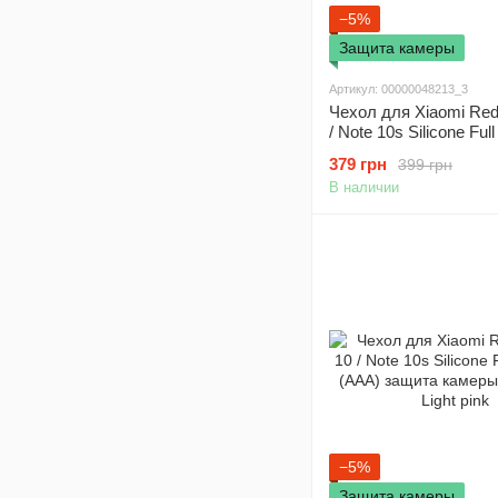
−5%
Защита камеры
Артикул: 00000048213_3
Чехол для Xiaomi Red
/ Note 10s Silicone Ful
(AAA) защита камеры
379 грн
399 грн
Bright Yellow
В наличии
−5%
Защита камеры