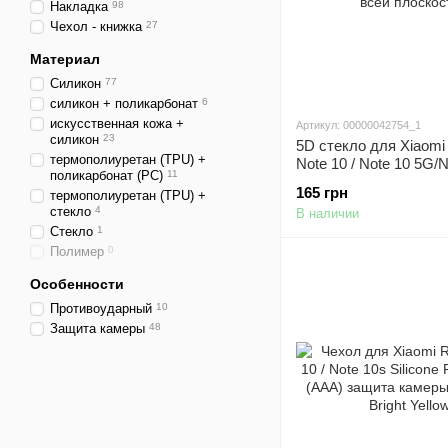
Накладка
98
Чехол - книжка
27
Материал
Силикон
77
силикон + поликарбонат
6
искусственная кожа +
Артикул: 00000042754_1
силикон
23
5D стекло для Xiaomi
термополиуретан (TPU) +
Note 10 / Note 10 5G/
поликарбонат (PC)
11
10s/Poco M3 Pro Черн
165 грн
термополиуретан (TPU) +
по всей плоскости
стекло
4
В наличии
Стекло
1
Полимер
0
Особенности
Противоударный
10
Защита камеры
48