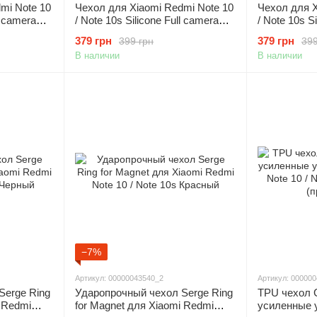
mi Note 10
Чехол для Xiaomi Redmi Note 10
Чехол для X
l camera
/ Note 10s Silicone Full camera
/ Note 10s S
Синий /
(AAA) защита камеры
(AAA) защи
379 грн
379 грн
399 грн
399
Фиолетовый / Grape
Сиреневый /
В наличии
В наличии
−7%
Артикул: 00000043540_2
Артикул: 00000
Serge Ring
Ударопрочный чехол Serge Ring
TPU чехол 
i Redmi
for Magnet для Xiaomi Redmi
усиленные 