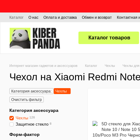
Перейти к основному контенту
Каталог
О нас
Оплата и доставка
Обмен и возврат
Контактная
Каталог товаров
Интернет магазин гаджетов и аксессуаров
Каталог
Чехлы
Чехлы для 
Чехол на Xiaomi Redmi Note
Категория аксессуара:
Чехлы
Очистить фильтр
Категория аксессуара
Чехлы
126
Защитное стекло
8
Форм-фактор