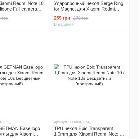
iaomi Redmi Note 10
Ударопрочный чехол Serge Ring
ilicone Full camera
for Magnet для Xiaomi Redmi
та камеры
Note 10 / Note 10s Темно-синий
259 грн
 грн
279 грн
 Elegant Purple
В наличии
043671_1
Артикул: 00000043674_1
GETMAN Ease logo
TPU чехол Epic Transparent
углы для Xiaomi
1,0mm для Xiaomi Redmi Note 10