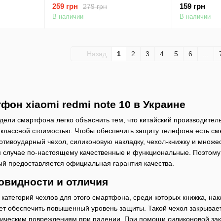
рный
Note 10 / Note 10s Красный
Redmi Note 
259 грн
159 грн
279 грн
Бесцветный
В наличии
В наличии
Назад
1
2
3
4
5
6
...
фон xiaomi redmi note 10 в Украине
дели смартфона легко объяснить тем, что китайский производител
о классной стоимостью. Чтобы обеспечить защиту телефона есть см
отивоударный чехол, силиконовую накладку, чехол-книжку и множе
 случае по-настоящему качественные и функциональные. Поэтому 
рый предоставляется официальная гарантия качества.
овидности и отличия
категорий чехлов для этого смартфона, среди которых книжка, накл
дет обеспечить повышенный уровень защиты. Такой чехол закрывает 
ическим повреждениям при падении. При помощи силиконовой закл