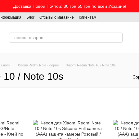
Доставка Новой Почтой: 80̶ ̶г̶р̶н̶ 65 грн по всей Украине!
 информация
Блог
Отзывы о магазине
Клиентам
Xiaomi
Xiaomi Redmi Note - серии
Xiaomi Redmi Note 10 / Note 10s
 10 / Note 10s
Со