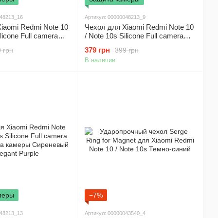
048213_16
Артикул: 00000048213_9
iaomi Redmi Note 10
Чехол для Xiaomi Redmi Note 10
ilicone Full camera
/ Note 10s Silicone Full camera
та камеры Черный /
(AAA) защита камеры Розовый /
379 грн
 грн
399 грн
Shiny pink
В наличии
меры
−7%
048213_13
Артикул: 00000043540_4