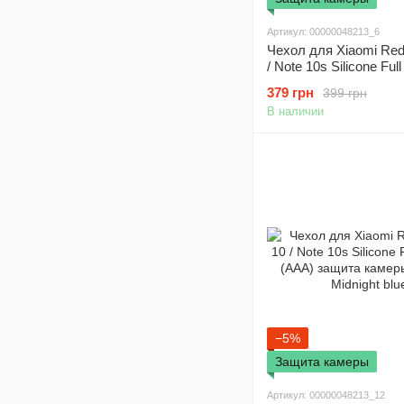
Артикул: 00000048213_6
Чехол для Xiaomi Red
/ Note 10s Silicone Ful
(AAA) защита камеры
379 грн
399 грн
Light pink
В наличии
−5%
Защита камеры
Артикул: 00000048213_12