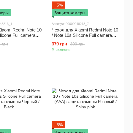
−5%
меры
Защита камеры
048213_1
Артикул: 00000048213_7
iaomi Redmi Note 10
Чехол для Xiaomi Redmi Note 10
ilicone Full camera
/ Note 10s Silicone Full camera
та камеры Белый /
(AAA) защита камеры Розовый /
379 грн
 грн
399 грн
Pink
В наличии
−5%
меры
Защита камеры