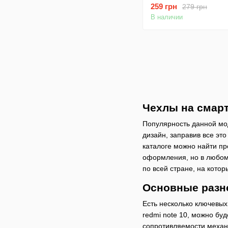
Note 10 / Note 10s Че
259 грн
279 грн
В наличии
Чехлы на смарт
Популярность данной мо
дизайн, заправив все эт
каталоге можно найти пр
оформления, но в любом
по всей стране, на кото
Основные разн
Есть несколько ключевых 
redmi note 10, можно бу
сопротивляемости механ