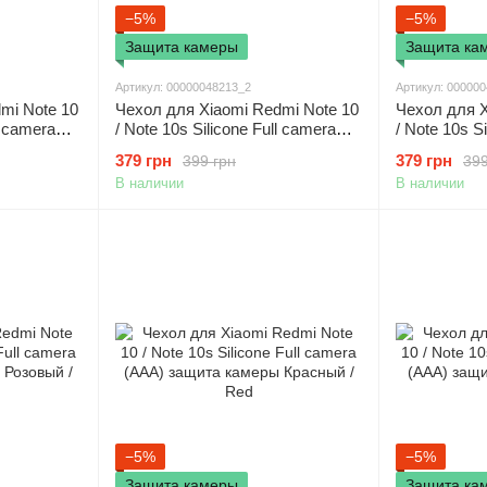
−5%
−5%
Защита камеры
Защита ка
Артикул: 00000048213_2
Артикул: 00000
mi Note 10
Чехол для Xiaomi Redmi Note 10
Чехол для X
l camera
/ Note 10s Silicone Full camera
/ Note 10s S
 Желтый /
(AAA) защита камеры Голубой /
(AAA) защи
379 грн
379 грн
399 грн
399
Lilac Blue
White
В наличии
В наличии
−5%
−5%
Защита камеры
Защита ка