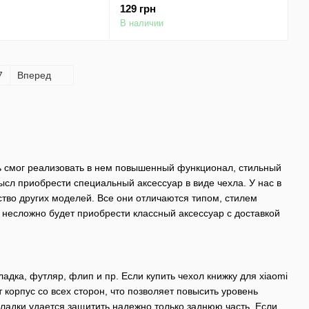
10 / Note 10s
/ Note 10s Бесцветный
129 грн
 (прозрачный)
(прозрачный)
В наличии
7
Вперед
ь смог реализовать в нем повышенный функционал, стильный
ысл приобрести специальный аксессуар в виде чехла. У нас в
ство других моделей. Все они отличаются типом, стилем
несложно будет приобрести классный аксессуар с доставкой
адка, футляр, флип и пр. Если купить чехол книжку для xiaomi
корпус со всех сторон, что позволяет повысить уровень
адки удается защитить надежно только заднюю часть. Если