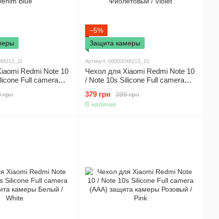
−5%
меры
Защита камеры
048213_11
Артикул: 00000048213_15
iaomi Redmi Note 10
Чехол для Xiaomi Redmi Note 10
ilicone Full camera
/ Note 10s Silicone Full camera
а камеры Синий /
(AAA) защита камеры
379 грн
 грн
399 грн
Фиолетовый / Violet
В наличии