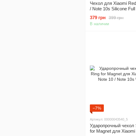
Чехол для Xiaomi Red
/ Note 10s Silicone Ful
(AAA) защита камеры 
379 грн
399 грн
Midnight blue
В наличии
−7%
Артикул: 00000043540_5
Ударопрочный чехол 
for Magnet для Xiaom