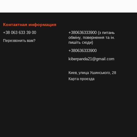
Контактная информация
+38 063 633 39 00
+380636333900 (з питань
обміну, повернення та ін.
Перезвонить вам?
пишіть сюди)
+380636333900
kiberpanda21@gmail.com
Киев, улица Ушинського, 28
Карта проезда