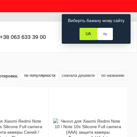
Рус
Укр
Вход
Виберіть бажану мову сайту
UA
ru
+38 063 633 39 00
Мой заказ
по популярности
сначала дешевле
по названию
ртировка: