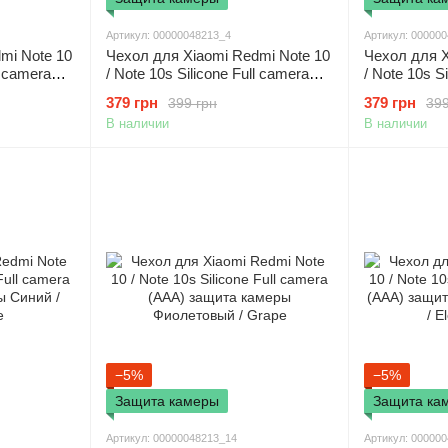
Артикул: 00000048213_4
Артикул: 00000
mi Note 10
Чехол для Xiaomi Redmi Note 10
Чехол для X
l camera
/ Note 10s Silicone Full camera
/ Note 10s S
 Розовый /
(AAA) защита камеры Красный /
(AAA) защи
379 грн
379 грн
399 грн
399
Red
Black
В наличии
В наличии
−5%
−5%
Защита камеры
Защита ка
Артикул: 00000048213_14
Артикул: 00000