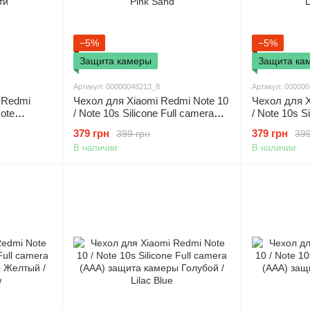
−5%
−5%
Защита камеры
Защита ка
Артикул: 00000048213_8
Артикул: 00000
 Redmi
Чехол для Xiaomi Redmi Note 10
Чехол для X
Note
/ Note 10s Silicone Full camera
/ Note 10s S
ое - Клей
(AAA) защита камеры Розовый /
(AAA) защит
379 грн
379 грн
399 грн
399
Pink Sand
Denim Blue
В наличии
В наличии