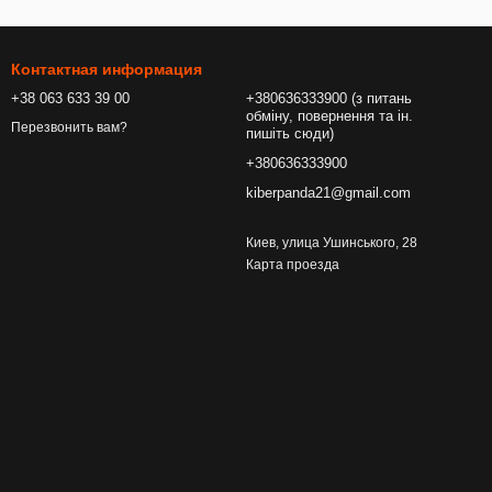
Контактная информация
+38 063 633 39 00
+380636333900 (з питань
обміну, повернення та ін.
Перезвонить вам?
пишіть сюди)
+380636333900
kiberpanda21@gmail.com
Киев, улица Ушинського, 28
Карта проезда