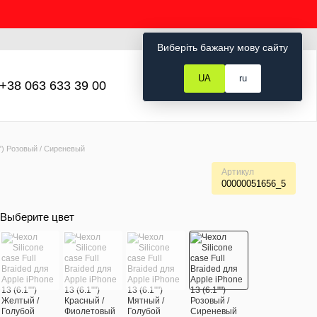
Рус
Укр
Вход
Виберіть бажану мову сайту
UA
ru
+38 063 633 39 00
Мой заказ
1"") Розовый / Сиреневый
Артикул
00000051656_5
Выберите цвет