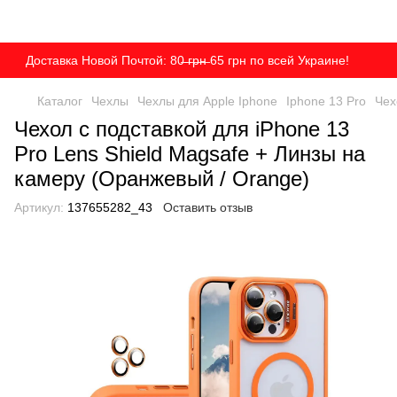
Доставка Новой Почтой: 80̶ ̶г̶р̶н̶ 65 грн по всей Украине!
Каталог
Чехлы
Чехлы для Apple Iphone
Iphone 13 Pro
Чех
Чехол с подставкой для iPhone 13
Pro Lens Shield Magsafe + Линзы на
камеру (Оранжевый / Orange)
Артикул:
137655282_43
Оставить отзыв