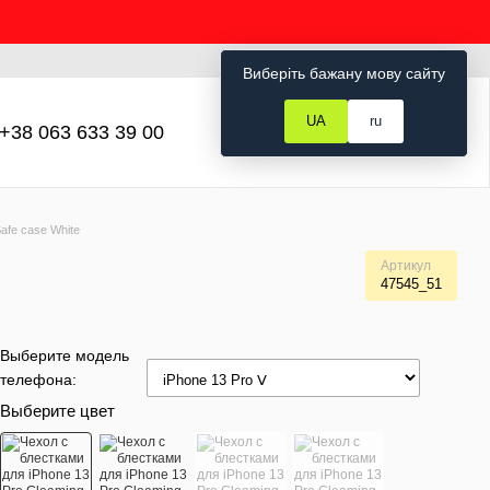
Рус
Укр
Вход
Виберіть бажану мову сайту
UA
ru
+38 063 633 39 00
Мой заказ
afe case White
Артикул
47545_51
Выберите модель
телефона:
Выберите цвет