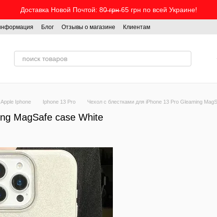
Доставка Новой Почтой: 80̶ ̶г̶р̶н̶ 65 грн по всей Украине!
 информация
Блог
Отзывы о магазине
Клиентам
Apple Iphone
Iphone 13 Pro
Чехол с блестками для iPhone 13 Pro Gleaming MagS
ing MagSafe case White