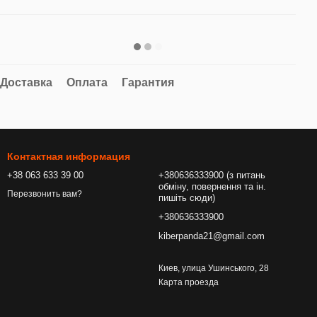
Доставка
Оплата
Гарантия
Контактная информация
+38 063 633 39 00
+380636333900 (з питань
обміну, повернення та ін.
Перезвонить вам?
пишіть сюди)
+380636333900
kiberpanda21@gmail.com
Киев, улица Ушинського, 28
Карта проезда