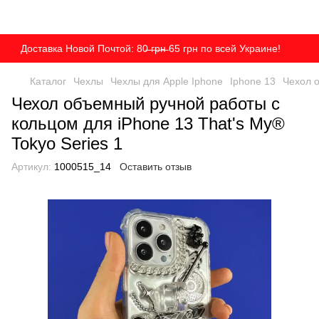
Доставка Новой Почтой: 80̶ ̶г̶р̶н̶ 65 грн по всей Украине!
Каталог
Чехлы
Чехлы для Apple Iphone
Iphone 13
Чехол о
Чехол объемный ручной работы c
кольцом для iPhone 13 That's My®
Tokyo Series 1
Артикул:
1000515_14
Оставить отзыв