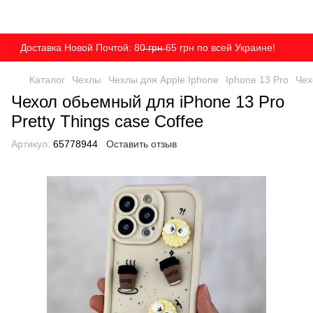
Доставка Новой Почтой: 80̶ ̶г̶р̶н̶ 65 грн по всей Украине!
Каталог
Чехлы
Чехлы для Apple Iphone
Iphone 13 Pro
Чех
Чехол обьемный для iPhone 13 Pro
Pretty Things case Coffee
Артикул:
65778944
Оставить отзыв