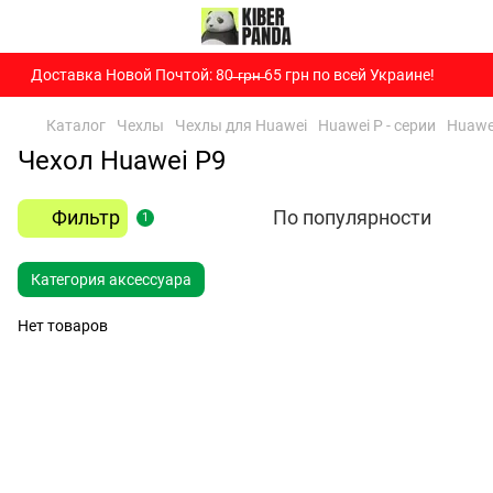
Доставка Новой Почтой: 80̶ ̶г̶р̶н̶ 65 грн по всей Украине!
Каталог
Чехлы
Чехлы для Huawei
Huawei P - серии
Huawe
Чехол Huawei P9
Фильтр
По популярности
1
Категория аксессуара
Нет товаров