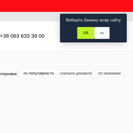
Рус
Укр
Вход
Виберіть бажану мову сайту
UA
ru
+38 063 633 39 00
Мой заказ
по популярности
сначала дешевле
по названию
ртировка: