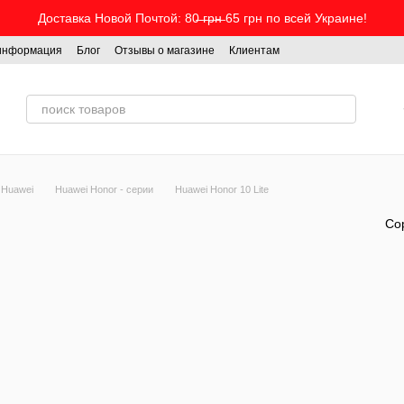
Доставка Новой Почтой: 80̶ ̶г̶р̶н̶ 65 грн по всей Украине!
 информация
Блог
Отзывы о магазине
Клиентам
 Huawei
Huawei Honor - серии
Huawei Honor 10 Lite
Со