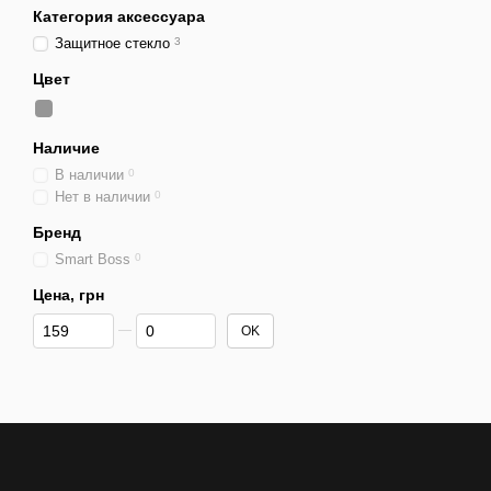
Категория аксессуара
Защитное стекло
3
Цвет
Наличие
В наличии
0
Нет в наличии
0
Бренд
Smart Boss
0
Цена, грн
От Цена, грн
До Цена, грн
OK