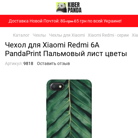
Доставка Новой Почтой: 80̶ ̶г̶р̶н̶ 65 грн по всей Украине!
Каталог
Чехлы
Чехлы для Xiaomi
Xiaomi Redmi - серии
Xi
Чехол для Xiaomi Redmi 6A
PandaPrint Пальмовый лист цветы
Артикул:
9818
Оставить отзыв