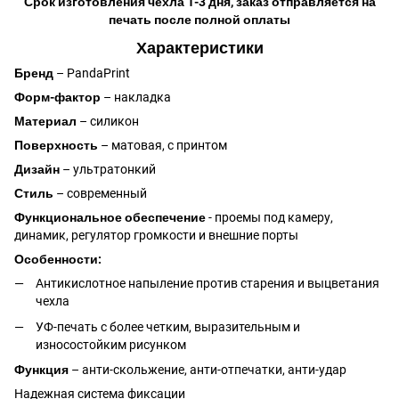
Срок изготовления чехла 1-3 дня, заказ отправляется на
печать после полной оплаты
Характеристики
Бренд
– PandaPrint
Форм-фактор
– накладка
Материал
– силикон
Поверхность
– матовая, с принтом
Дизайн
– ультратонкий
Стиль
– современный
Функциональное обеспечение
- проемы под камеру,
динамик, регулятор громкости и внешние порты
Особенности:
Антикислотное напыление против старения и выцветания
чехла
УФ-печать с более четким, выразительным и
износостойким рисунком
Функция
– анти-скольжение, анти-отпечатки, анти-удар
Надежная система фиксации