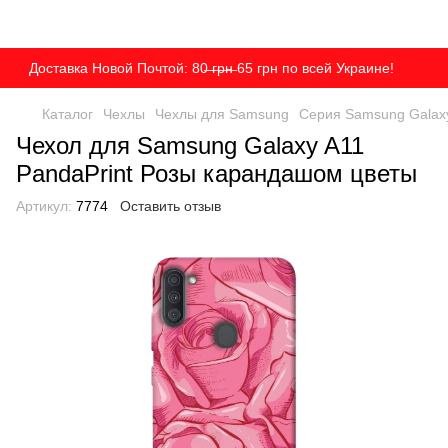
Доставка Новой Почтой: 80̶ ̶г̶р̶н̶ 65 грн по всей Украине!
Каталог
Чехлы
Чехлы для Samsung
Серия Samsung Galax
Чехол для Samsung Galaxy A11
PandaPrint Розы карандашом цветы
Артикул:
7774
Оставить отзыв