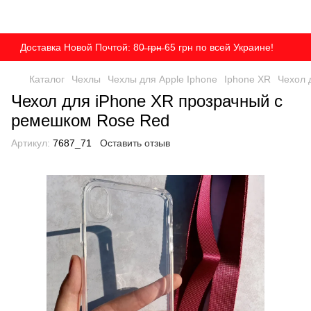
Доставка Новой Почтой: 80̶ ̶г̶р̶н̶ 65 грн по всей Украине!
Каталог
Чехлы
Чехлы для Apple Iphone
Iphone XR
Чехол 
Чехол для iPhone XR прозрачный с
ремешком Rose Red
Артикул:
7687_71
Оставить отзыв