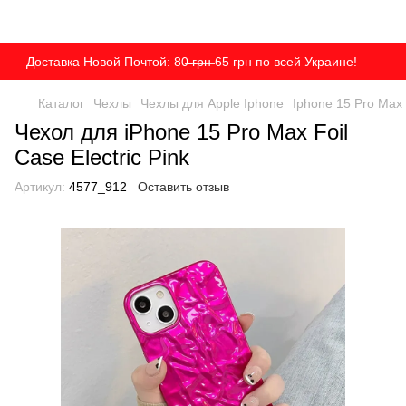
Доставка Новой Почтой: 80̶ ̶г̶р̶н̶ 65 грн по всей Украине!
Каталог
Чехлы
Чехлы для Apple Iphone
Iphone 15 Pro Max
Чехол для iPhone 15 Pro Max Foil
Case Electric Pink
Артикул:
4577_912
Оставить отзыв