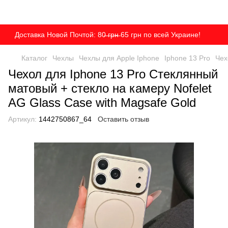
Доставка Новой Почтой: 80̶ ̶г̶р̶н̶ 65 грн по всей Украине!
Каталог
Чехлы
Чехлы для Apple Iphone
Iphone 13 Pro
Чех
Чехол для Iphone 13 Pro Стеклянный
матовый + стекло на камеру Nofelet
AG Glass Case with Magsafe Gold
Артикул:
1442750867_64
Оставить отзыв