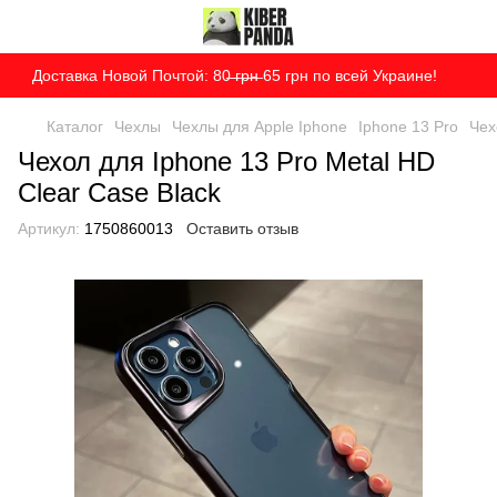
Доставка Новой Почтой: 80̶ ̶г̶р̶н̶ 65 грн по всей Украине!
Каталог
Чехлы
Чехлы для Apple Iphone
Iphone 13 Pro
Чех
Чехол для Iphone 13 Pro Metal HD
Clear Case Black
Артикул:
1750860013
Оставить отзыв