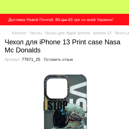
Доставка Новой Почтой: 80̶ ̶г̶р̶н̶ 65 грн по всей Украине!
Каталог
Чехлы
Чехлы для Apple Iphone
Iphone 13
Чехол д
Чехол для iPhone 13 Print case Nasa
Mc Donalds
Артикул:
77671_25
Оставить отзыв