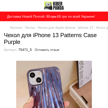
Доставка Новой Почтой: 80̶ ̶г̶р̶н̶ 65 грн по всей Украине!
Каталог
Чехлы
Чехлы для Apple Iphone
Iphone 13
Чехол д
Чехол для iPhone 13 Patterns Case
Purple
Артикул:
75471_5
Оставить отзыв