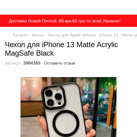
Доставка Новой Почтой: 80̶ ̶г̶р̶н̶ 65 грн по всей Украине!
Каталог
Чехлы
Чехлы для Apple Iphone
Iphone 13
Чехол д
Чехол для iPhone 13 Matte Acrylic
MagSafe Black
Артикул:
3984385
Оставить отзыв