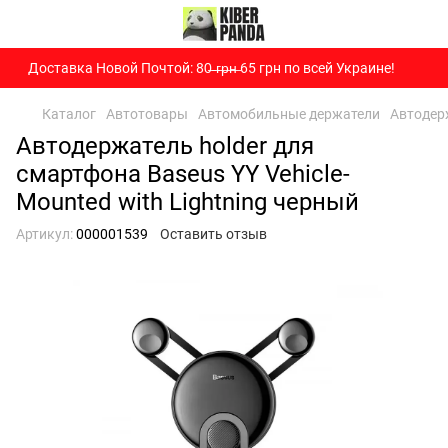
Доставка Новой Почтой: 80̶ ̶г̶р̶н̶ 65 грн по всей Украине!
Каталог
Автотовары
Автомобильные держатели
Автодерж
Автодержатель holder для
смартфона Baseus YY Vehicle-
Mounted with Lightning черный
Артикул:
000001539
Оставить отзыв