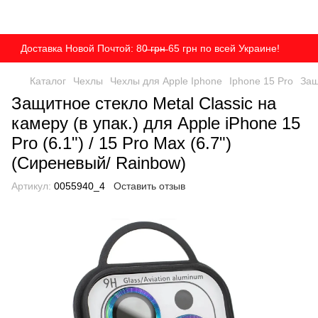
Доставка Новой Почтой: 80̶ ̶г̶р̶н̶ 65 грн по всей Украине!
Каталог
Чехлы
Чехлы для Apple Iphone
Iphone 15 Pro
Защ
Защитное стекло Metal Classic на
камеру (в упак.) для Apple iPhone 15
Pro (6.1") / 15 Pro Max (6.7")
(Сиреневый/ Rainbow)
Артикул:
0055940_4
Оставить отзыв