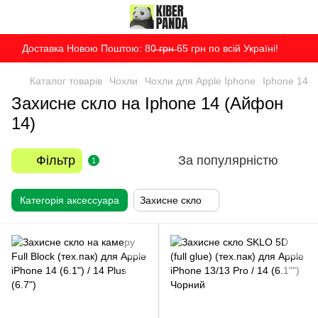
Доставка Новою Поштою: 80̶ ̶г̶р̶н̶ 65 грн по всій Україні!
Каталог товарів
Чохли
Чохли для Apple Iphone
Iphone 14
Захисне скло на Iphone 14 (Айфон
14)
Фільтр
За популярністю
1
Категорія аксессуара
Захисне скло