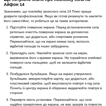
Айфон 14
Зазначимо, що поклейку захисного скла 14 Плюс краще
довірити професіоналові. Якщо ви готові ризикнути та наклеїти
його самостійно, то робиться це за таким алгоритмом:
Підготуйте поверхню екрана. Перед встановленням скла
ретельно очистіть поверхню екрана за допомогою
серветки, що додається, або спиртовим розчином.
Переконайтеся, що на екрані немає пилу, волосся,
відбитків пальців та інших забруднень.
Прикладіть скло. Наклейте захисне скло на екран,
вирівнюючи його з краями екрана. Не торкайтеся клейової
поверхні скла пальцями, щоб не залишити відбитків
пальців.
Позбудьтеся бульбашок. Якщо на екрані утворилися
бульбашки, використовуйте картку, що додається, або
пластиковий скребок, щоб виштовхнути повітря з-під скла.
Почніть із центру екрана й обережно видавлюйте повітря в
сторони.
Перевірте якість установки. Переконайтеся, що скло
надійно прикріплене до екрана, не має зазорів та повністю