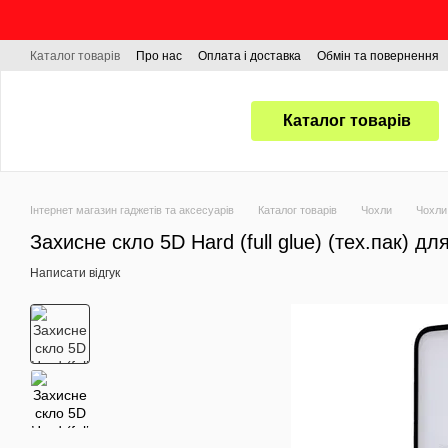
Перейти до основного контенту
Каталог товарів
Про нас
Оплата і доставка
Обмін та повернення
Каталог товарів
Інтернет магазин гаджетів та аксесуарів
Каталог товарів
Чохли
Чохли
Захисне скло 5D Hard (full glue) (тех.пак) дл
Написати відгук