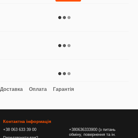
Доставка
Оплата
Гарантія
Контактна інформація
+38 063 633 39 00
+380636333900 (з питань
обміну, повернення та ін.
Передзвонити вам?