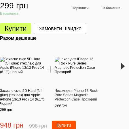
299 грн
Порівняти
В бажання
В наявності
Купити
Замовити швидко
Разом дешевше
Раз
Захисне скло 5D Hard (full
Чохол для iPhone 13 Rock
Захис
glue) (тех.пак) для Apple
Pure Series Magnetic
glue)
iPhone 13/13 Pro / 14 (6.1"")
Protection Case Прозорий
iPhon
Чорний
Чорн
699 грн
299 грн
299 г
948 грн
71
998 грн
Купити