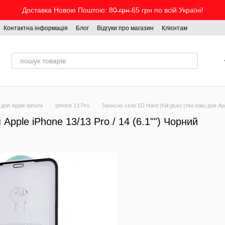
Доставка Новою Поштою: 80̶ ̶г̶р̶н̶ 65 грн по всій Україні!
Контактна інформація
Блог
Відгуки про магазин
Клієнтам
 для Apple Iphone
Iphone 13 Pro
Захисне скло 5D Hard (full glue) (тех.пак) для Ap
я Apple iPhone 13/13 Pro / 14 (6.1"") Чорний