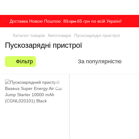
Доставка Новою Поштою: 80̶ ̶г̶р̶н̶ 65 грн по всій Україні!
Каталог товарів
Автотовари
Пускозарядні пристрої
Пускозарядні пристрої
Фільтр
За популярністю