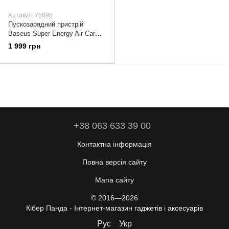
Артикул: 76895
Пускозарядний пристрій
Baseus Super Energy Air Car
Jump Starter 10000 mAh
1 999 грн
(CGNL020101) Black
+38 063 633 39 00
Контактна інформація
Повна версія сайту
Мапа сайту
© 2016—2026
Кібер Панда -
Інтернет-магазин гаджетів і аксесуарів
Рус
Укр