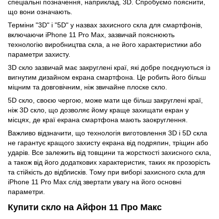
спеціальні позначення, наприклад, 3D. Спробуємо пояснити,
що вони означають.
Терміни "3D" і "5D" у назвах захисного скла для смартфонів,
включаючи iPhone 11 Pro Max, зазвичай пояснюють
технологію виробництва скла, а не його характеристики або
параметри захисту.
3D скло зазвичай має закруглені краї, які добре поєднуються із
вигнутим дизайном екрана смартфона. Це робить його більш
міцним та довговічним, ніж звичайне плоске скло.
5D скло, своєю чергою, може мати ще більш закруглені краї,
ніж 3D скло, що дозволяє йому краще захищати екран у
місцях, де краї екрана смартфона мають заокруглення.
Важливо відзначити, що технологія виготовлення 3D і 5D скла
не гарантує кращого захисту екрана від подряпин, тріщин або
ударів. Все залежить від товщини та жорсткості захисного скла,
а також від його додаткових характеристик, таких як прозорість
та стійкість до відблисків. Тому при виборі захисного скла для
iPhone 11 Pro Max слід звертати увагу на його основні
параметри.
Купити скло на Айфон 11 Про Макс