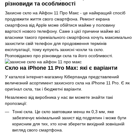
різновиди та особливості
Захисне скло на Айфон 11 Про Макс - це найкращий спосіб
продовжити життя свого смартфона. Ремонт екрана
смартфона від Apple може обійтися майже у половину
вартості нового телефону. Саме з цієї причини майже всі
власники такого преміального смартфона хочуть максимально
захистити свій телефон для продовження термінів
експлуатації, тому купують захисні чохли та скло.
Розповідаємо про різновиди скла та його особливості.
Скло на iPhone 11 Pro Max: які є варіанти
У каталозі інтернет-магазину Кіберпанда представлений
величезний асортимент захисного скла на iPhone 11 Pro. Є як
оригінал скла, так і бюджетні варіанти.
Незалежно від виробника у нас ви можете знайти такі
пропозиції:
Тонкі скла. Це скло завтовшки менш як 0,3 мм, яке
забезпечує мінімальний захист від подряпин і може бути
корисним для тих, хто хоче зберегти вихідний зовнішній
вигляд свого смартфона.