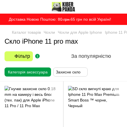
Доставка Новою Поштою: 80̶ ̶г̶р̶н̶ 65 грн по всій Україні!
Каталог товарів
Чохли
Чохли для Apple Iphone
Iphone 11 P
Скло iPhone 11 pro max
Фільтр
За популярністю
1
Категорія аксессуара
Захисне скло