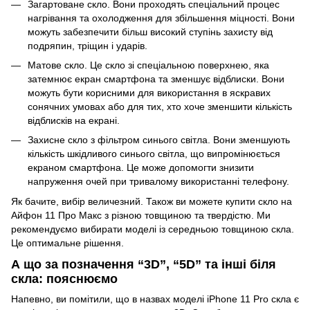
Загартоване скло. Вони проходять спеціальний процес
нагрівання та охолодження для збільшення міцності. Вони
можуть забезпечити більш високий ступінь захисту від
подряпин, тріщин і ударів.
Матове скло. Це скло зі спеціальною поверхнею, яка
затемнює екран смартфона та зменшує відблиски. Вони
можуть бути корисними для використання в яскравих
сонячних умовах або для тих, хто хоче зменшити кількість
відблисків на екрані.
Захисне скло з фільтром синього світла. Вони зменшують
кількість шкідливого синього світла, що випромінюється
екраном смартфона. Це може допомогти знизити
напруження очей при тривалому використанні телефону.
Як бачите, вибір величезний. Також ви можете купити скло на
Айфон 11 Про Макс з різною товщиною та твердістю. Ми
рекомендуємо вибирати моделі із середньою товщиною скла.
Це оптимальне рішення.
А що за позначення “3D”, “5D” та інші біля
скла: пояснюємо
Напевно, ви помітили, що в назвах моделі iPhone 11 Pro скла є