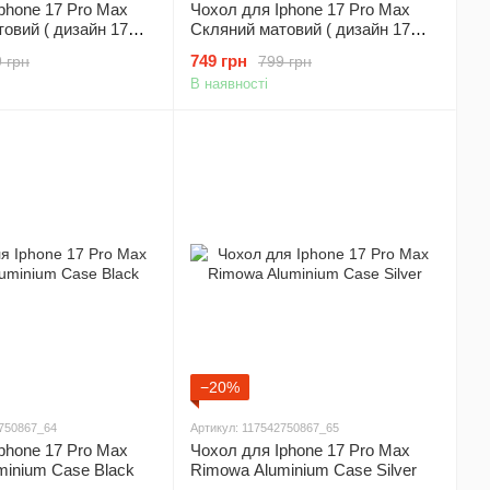
phone 17 Pro Max
Чохол для Iphone 17 Pro Max
овий ( дизайн 17
Скляний матовий ( дизайн 17
ло на камеру Syndee
серіі) + скло на камеру Syndee
749 грн
 грн
799 грн
agSafe Case Black
AG Glass MagSafe Case Silver
В наявності
−20%
2750867_64
Артикул: 117542750867_65
phone 17 Pro Max
Чохол для Iphone 17 Pro Max
minium Case Black
Rimowa Aluminium Case Silver