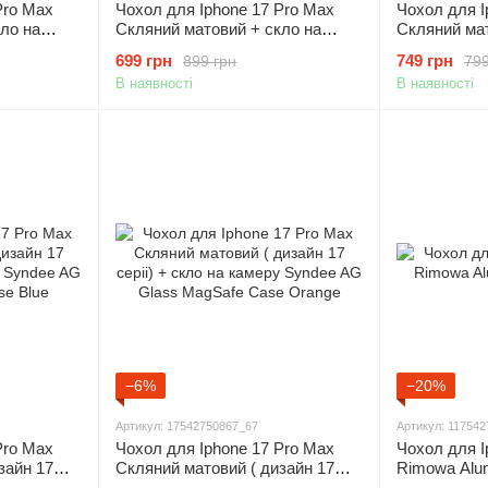
Pro Max
Чохол для Iphone 17 Pro Max
Чохол для I
ло на
Скляний матовий + скло на
Скляний мат
ass Case
камеру Nofelet AG Glass Case
серіі) + ск
699 грн
749 грн
899 грн
799
with Magsafe Blue
AG Glass M
В наявності
В наявності
−6%
−20%
Артикул: 17542750867_67
Артикул: 11754
Pro Max
Чохол для Iphone 17 Pro Max
Чохол для I
зайн 17
Скляний матовий ( дизайн 17
Rimowa Alu
ру Syndee
серіі) + скло на камеру Syndee