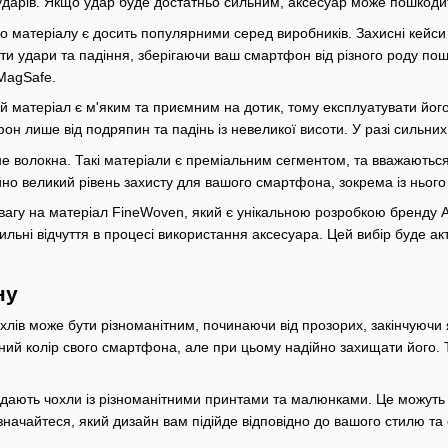
ударів. Якщо удар буде достатньо сильним, аксесуар може пошкодит
го матеріалу є досить популярними серед виробників. Захисні кейси
ти удари та падіння, зберігаючи ваш смартфон від різного роду по
MagSafe.
й матеріал є м'яким та приємним на дотик, тому експлуатувати йо
он лише від подряпин та падінь із невеликої висоти. У разі сильн
е волокна. Такі матеріали є преміальним сегментом, та вважаються
но великий рівень захисту для вашого смартфона, зокрема із нього
вагу на матеріал FineWoven, який є унікальною розробкою бренду A
льні відчуття в процесі використання аксесуара. Цей вибір буде ак
ну
лів може бути різноманітним, починаючи від прозорих, закінчуючи 
ий колір свого смартфона, але при цьому надійно захищати його. Та
дають чохли із різноманітними принтами та малюнками. Це можуть б
изначайтеся, який дизайн вам підійде відповідно до вашого стилю та