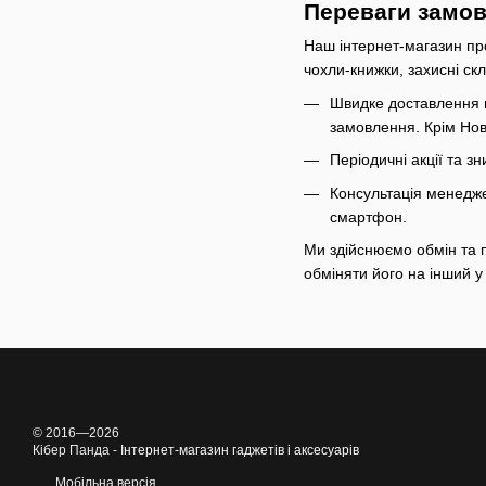
Переваги замов
Наш інтернет-магазин про
чохли-книжки, захисні ск
Швидке доставлення в 
замовлення. Крім Нов
Періодичні акції та 
Консультація менеджер
смартфон.
Ми здійснюємо обмін та п
обміняти його на інший 
© 2016—2026
Кібер Панда -
Інтернет-магазин гаджетів і аксесуарів
Мобільна версія