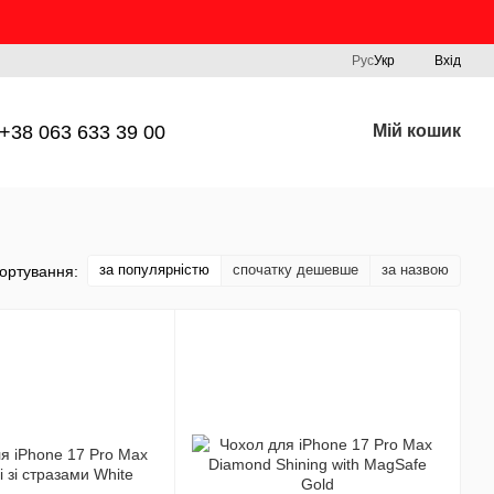
Рус
Укр
Вхід
+38 063 633 39 00
Мій кошик
за популярністю
спочатку дешевше
за назвою
ортування: