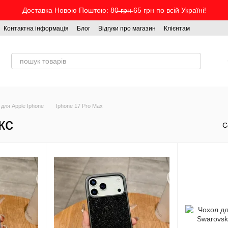
Доставка Новою Поштою: 80̶ ̶г̶р̶н̶ 65 грн по всій Україні!
Контактна інформація
Блог
Відгуки про магазин
Клієнтам
 для Apple Iphone
Iphone 17 Pro Max
кс
С