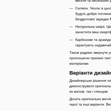
висоти та несильних 
Силікон. Чохли із цьо
будуть добре поглина
бездротової зарядки 
Натуральна шкіра. Це
захистити ваш смартф
Карбонове та арамідн
гарантують надзвичай
Також радимо звернути у
пропонуючи приємні такти
матеріалам.
Варіанти дизай
Дизайнерське рішення чох
демонструвати оригінальн
як матові, так і глянцеві.
Досить оригінально вигля
герої та інші варіанти. В