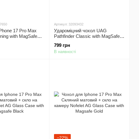
57650
Артикул: 32093432
Phone 17 Pro Max
Удароміцний чохол UAG
ning with MagSafe
Pathfinder Classic with MagSafe
для Apple iPhone 17 Pro Max
799 грн
Синій
В наявності
−22%