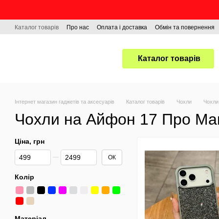
Перейти до основного контенту
Каталог товарів
Про нас
Оплата і доставка
Обмін та повернення
Каталог товарів
Інтернет магазин гаджетів та аксесуарів
Каталог товарів
Чохли
Чохли
Чохли на Айфон 17 Про Ма
Ціна, грн
Від Ціна, грн
До Ціна, грн
ОК
Колір
Матеріал