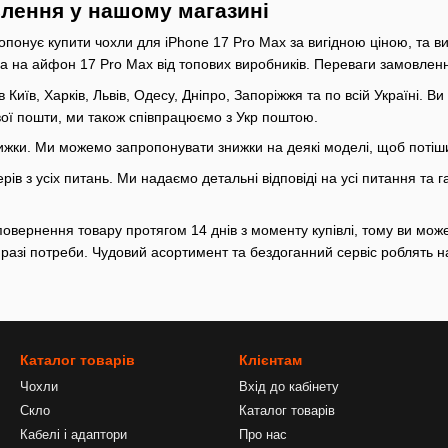
лення у нашому магазині
понує купити чохли для iPhone 17 Pro Max за вигідною ціною, та ви
ла на айфон 17 Pro Max від топових виробників. Переваги замовлен
Київ, Харків, Львів, Одесу, Дніпро, Запоріжжя та по всій Україні. В
ої пошти, ми також співпрацюємо з Укр поштою.
знижки. Ми можемо запропонувати знижки на деякі моделі, щоб потіш
ів з усіх питань. Ми надаємо детальні відповіді на усі питання та
овернення товару протягом 14 днів з моменту купівлі, тому ви може
у разі потреби. Чудовий асортимент та бездоганний сервіс роблять
Каталог товарів
Клієнтам
Чохли
Вхід до кабінету
Скло
Каталог товарів
Кабелі і адаптори
Про нас