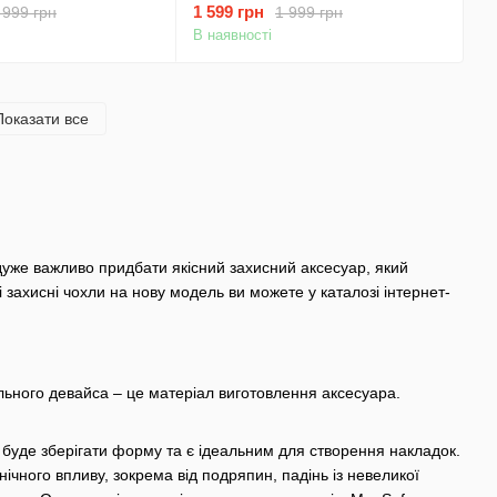
1 599 грн
 999 грн
1 999 грн
В наявності
Показати все
 дуже важливо придбати якісний захисний аксесуар, який
ахисні чохли на нову модель ви можете у каталозі інтернет-
льного девайса – це матеріал виготовлення аксесуара.
 буде зберігати форму та є ідеальним для створення накладок.
чного впливу, зокрема від подряпин, падінь із невеликої