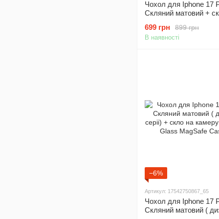
Чохол для Iphone 17 
Скляний матовий + ск
камеру Nofelet AG Gl
699 грн
899 грн
with Magsafe Titan
В наявності
−6%
Артикул: 17542750867_65
Чохол для Iphone 17 
Скляний матовий ( ди
серіі) + скло на каме