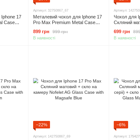
Артикул: 32750867_67
Артикул: 14275
Iphone 17
Металевий чохол для Iphone 17
Чохол для I
al Case
Pro Max Premium Metal Case
Скляний мат
Orange
камеру Nofe
899 грн
699 грн
999 грн
899
with Magsaf
В наявності
В наявності
−22%
−6%
Артикул: 142750867_69
Артикул: 17542