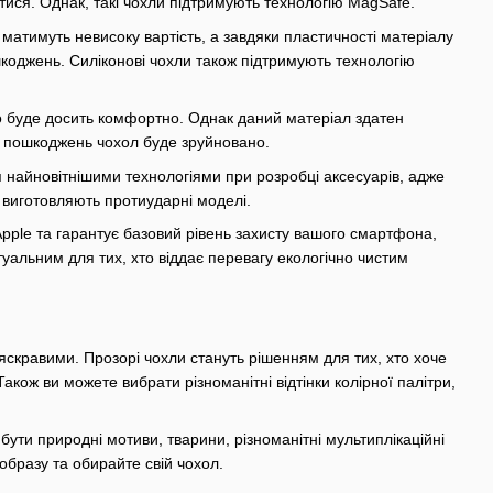
ися. Однак, такі чохли підтримують технологію MagSafe.
 матимуть невисоку вартість, а завдяки пластичності матеріалу
шкоджень. Силіконові чохли також підтримують технологію
го буде досить комфортно. Однак даний матеріал здатен
их пошкоджень чохол буде зруйновано.
 найновітнішими технологіями при розробці аксесуарів, адже
 виготовляють протиударні моделі.
pple та гарантує базовий рівень захисту вашого смартфона,
туальним для тих, хто віддає перевагу екологічно чистим
яскравими. Прозорі чохли стануть рішенням для тих, хто хоче
кож ви можете вибрати різноманітні відтінки колірної палітри,
ути природні мотиви, тварини, різноманітні мультиплікаційні
 образу та обирайте свій чохол.