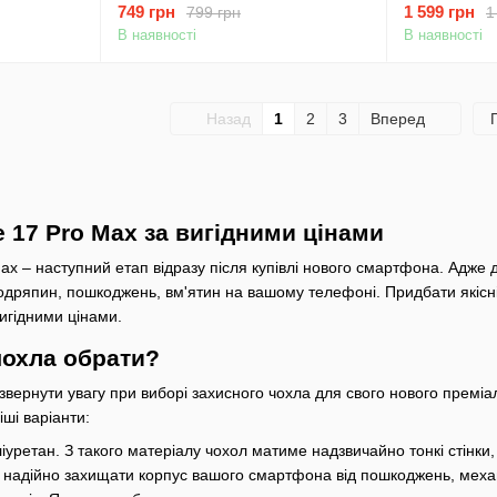
749 грн
1 599 грн
799 грн
1
se Blue
AG Glass MagSafe Case Orange
В наявності
В наявності
Назад
1
2
3
Вперед
 17 Pro Max за вигідними цінами
ax – наступний етап відразу після купівлі нового смартфона. Адже
ряпин, пошкоджень, вм'ятин на вашому телефоні. Придбати якісні з
вигідними цінами.
чохла обрати?
вернути увагу при виборі захисного чохла для свого нового преміа
ші варіанти:
уретан. З такого матеріалу чохол матиме надзвичайно тонкі стінки,
ь надійно захищати корпус вашого смартфона від пошкоджень, механі