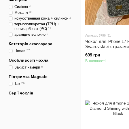
Силікон
4
Металл
38
искусственная кожа + силикон
2
термополиуретан (TPU) +
поликарбонат (PC)
11
арамідне волокно
2
Артикул: 5796_31
Чохол для iPhone 17 
Категорія аксессуара
Swarovski зі стразами 
Чохли
57
699 грн
Особливості чохла
В наявності
Захист камери
6
Підтримка Magsafe
Так
26
Серії чохлів