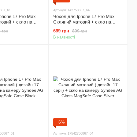
0867_61
Артикул: 142750867_64
phone 17 Pro Max
Чохол для Iphone 17 Pro Max
овий + скло на
Скляний матовий + скло на
let AG Glass Case
камеру Nofelet AG Glass Case
699 грн
 грн
899 грн
e Black
with Magsafe Gold
В наявності
−6%
750867_61
Артикул: 17542750867_64