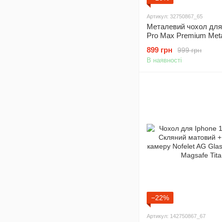
Артикул: 32750867_65
Металевий чохол для 
Pro Max Premium Met
Silver
899 грн
999 грн
В наявності
−22%
Артикул: 142750867_67