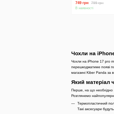
749 грн
799 грн
AG Glass MagSafe Ca
В наявності
Чохли на iPhone
Чохли на iPhone 17 pro m
перешкоджатиме появі под
магазині Kiber Panda за 
Який матеріал 
Перше, на що необхідно з
Розглянемо найпопулярні
Термопластичний полі
Такі аксесуари будут