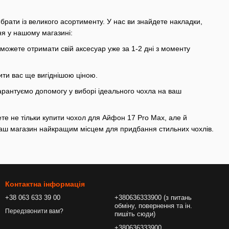
брати із великого асортименту. У нас ви знайдете накладки,
ня у нашому магазині:
и можете отримати свій аксесуар уже за 1-2 дні з моменту
ити вас ще вигіднішою ціною.
 гарантуємо допомогу у виборі ідеального чохла на ваш
те не тільки купити чохол для Айфон 17 Pro Max, але й
 наш магазин найкращим місцем для придбання стильних чохлів.
Контактна інформація
+38 063 633 39 00
+380636333900 (з питань
обміну, повернення та ін.
Передзвонити вам?
пишіть сюди)
+380636333900