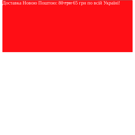
Доставка Новою Поштою: 80̶ ̶г̶р̶н̶ 65 грн по всій Україні!