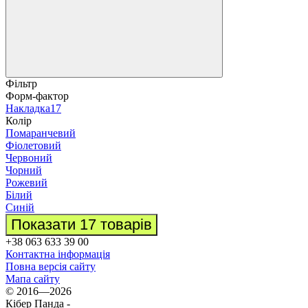
Фільтр
Форм-фактор
Накладка
17
Колір
Помаранчевий
Фіолетовий
Червоний
Чорний
Рожевий
Білий
Синій
Показати 17 товарів
+38 063 633 39 00
Контактна інформація
Повна версія сайту
Мапа сайту
© 2016—2026
Кібер Панда -
Інтернет-магазин гаджетів і аксесуарів