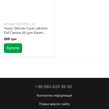
Артикул: 00054934_10
Чохол Silicone Cover Lakshmi
Full Camera (A) для Xiaomi
Poco X5 Pro 5G Бузковий /
269 грн
Dasheen
Купити
+38 063 633 39 00
Контактна інформація
Повна версія сайту