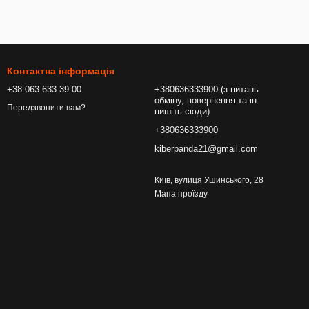
Контактна інформація
+38 063 633 39 00
+380636333900 (з питань
обміну, повернення та ін.
Передзвонити вам?
пишіть сюди)
+380636333900
kiberpanda21@gmail.com
Київ, вулиця Ушинського, 28
Мапа проїзду