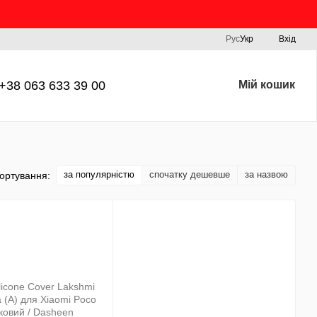
Рус
Укр
Вхід
+38 063 633 39 00
Мій кошик
за популярністю
спочатку дешевше
за назвою
ортування: