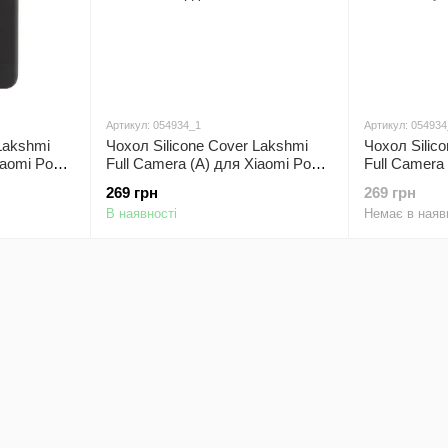
Артикул: 054934_1
Артикул: 05493
Lakshmi
Чохол Silicone Cover Lakshmi
Чохол Silic
iaomi Poco
Full Camera (A) для Xiaomi Poco
Full Camera
F5 Бордовий / Marsala
F5 Бузковий
269 грн
269 грн
В наявності
Немає в наяв