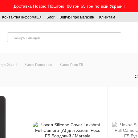
Доставка Новою Поштою: 80̶ ̶г̶р̶н̶ 65 грн по всій Україні!
Контактна інформація
Блог
Відгуки про магазин
Клієнтам
 для Xiaomi
Xiaomi Pocophone
Xiaomi Poco F5
С