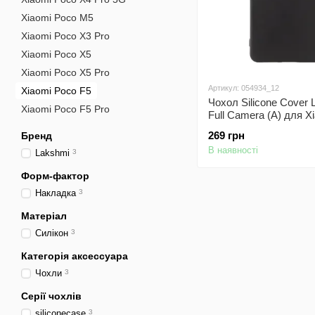
Xiaomi Poco M5
Xiaomi Poco X3 Pro
Xiaomi Poco X5
Xiaomi Poco X5 Pro
Артикул: 054934_12
Xiaomi Poco F5
Чохол Silicone Cover 
Xiaomi Poco F5 Pro
Full Camera (A) для X
F5 Чорний / Black
269 грн
Бренд
В наявності
Lakshmi
3
Форм-фактор
Накладка
3
Матеріал
Силікон
3
Категорія аксессуара
Чохли
3
Серії чохлів
siliconecase
3