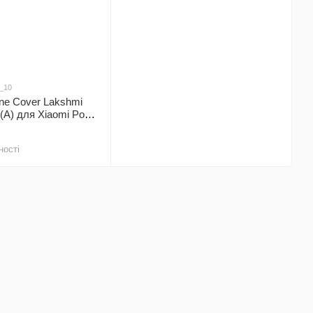
4_10
one Cover Lakshmi
 (A) для Xiaomi Poco
 / Dasheen
ності